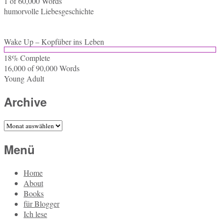
1 of 60,000
Words
hu­mor­vol­le Liebesgeschichte
Wake Up – Kopf­über ins Leben
18% Com­ple­te
16,000 of 90,000
Words
Young Adult
Archive
Archive
Menü
Home
About
Books
für Blogger
Ich lese