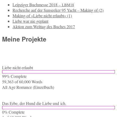
Leipziger Buchmesse 2018 –
LBM18
Recherche auf der Sunseeker 95 Yacht – Making of (2)
Making-of »Liebe nicht erlaubt« (1)
Liebe war nie geplant
Aktion zum Welttag des Buches 2017
Meine Projekte
Liebe nicht erlaubt
99% Com­ple­te
59,363 of 60,000
Words
All Age Ro­mance (Ein­zel­buch)
Das Erbe, der Hund die Liebe und ich.
0% Com­ple­te