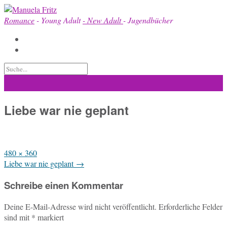
Skip
to
Romance
- Young Adult
- New Adult
- Jugendbücher
content
Liebe war nie geplant
Full
480 × 360
size
Post
Liebe war nie geplant
→
navigation
Schreibe einen Kommentar
Deine E-Mail-Adresse wird nicht veröffentlicht.
Erforderliche Felder
sind mit
*
markiert