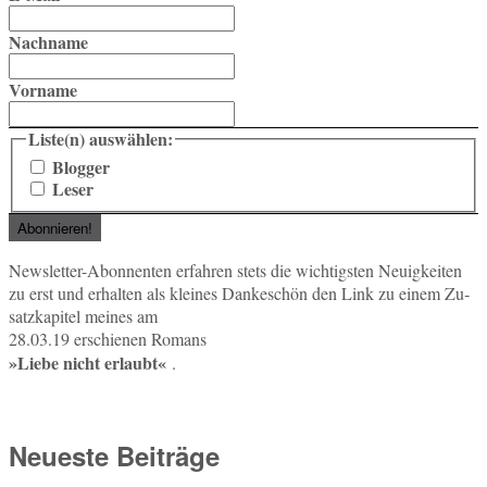
Nachname
Vorname
Liste(n) auswählen:
Blogger
Leser
News­let­ter-Abon­nen­ten er­fah­ren stets die wich­tigs­ten Neu­ig­kei­ten
zu erst und er­hal­ten als klei­nes Dan­ke­schön den Link zu einem Zu­
satz­ka­pi­tel meines am
28.03.19 er­schie­nen Romans
»Liebe nicht er­laubt«
.
Neueste Beiträge