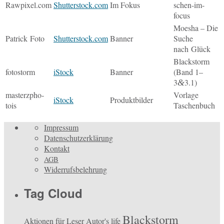
Rawpixel.com
Shutterstock.com
Im Fokus
schen-im-
focus
Moesha – Die
Pa­trick Foto
Shutterstock.com
Banner
Suche
nach Glück
Black­storm
fo­to­storm
iStock
Banner
(Band 1–
3
3.1)
&
mas­terz­pho­
Vor­la­ge
iStock
Pro­dukt­bil­der
tois
Taschenbuch
Impressum
Datenschutzerklärung
Kontakt
AGB
Widerrufsbelehrung
Tag Cloud
Blackstorm
Aktionen für Leser
Autor's life