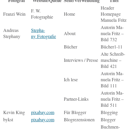
Fo­to­graf
Website/Quelle
Seite/Verwendung
Titel
Header
F. W.
Franzi Wein
Home
Home­page
Fotographie
Ma­nue­la Fritz
Au­torin Ma­
An­dre­as
Ste­pha­
About
nue­la Fritz –
Stephany
ny Fotografie
Bild 732
Bücher
Bü­cher1-11
Alte Schreib­
In­ter­views / Presse
ma­schi­ne –
Bild 421
Au­torin Ma­
Ich lese
nue­la Fritz –
Bild 111
Au­torin Ma­
Part­ner-Links
nue­la Fritz –
Bild 511
Kevin King
pixabay.com
Für Blog­ger
Blog­ging
bykst
pixabay.com
Blogre­zen­sio­nen
Blog­ger
Buch­men­