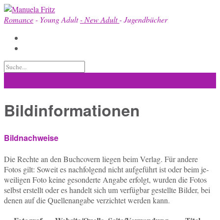
Skip
to
Romance
- Young Adult
- New Adult
- Jugendbücher
content
Bildinformationen
Bildnachweise
Die Rechte an den Buch­co­vern liegen beim Verlag. Für andere
Fotos gilt: Soweit es nach­fol­gend nicht auf­ge­führt ist oder beim je­
wei­li­gen Foto keine ge­son­der­te Angabe er­folgt, wurden die Fotos
selbst er­stellt oder es han­delt sich um ver­füg­bar ge­stell­te Bilder, bei
denen auf die Quel­len­an­ga­be ver­zich­tet werden kann.