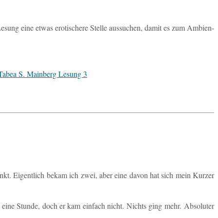
ung eine etwas ero­ti­sche­re Stelle aus­su­chen, damit es zum Am­bi­en­
kt. Ei­gent­lich bekam ich zwei, aber eine davon hat sich mein Kurzer
eine Stunde, doch er kam ein­fach nicht. Nichts ging mehr. Ab­so­lu­ter