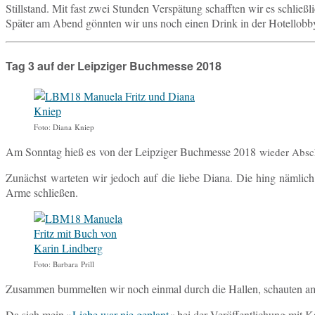
Still­stand. Mit fast zwei Stun­den Ver­spä­tung schaff­ten wir es schl
Später am Abend gönn­ten wir uns noch einen Drink in der Hotellobb
Tag 3 auf der Leipziger Buchmesse 2018
Foto: Diana Kniep
Am Sonn­tag hieß es von der Leip­zi­ger Buch­mes­se 2018
wieder Ab­sc
Zu­nächst war­te­ten wir jedoch auf die liebe Diana. Die hing näm­li
Arme schließen.
Foto: Bar­ba­ra Prill
Zu­sam­men bum­mel­ten wir noch einmal durch die Hallen, schau­ten am
Da sich mein »
Liebe war nie ge­plant
« bei der Ver­öf­fent­li­chung mit 