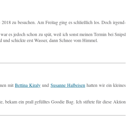
 2018 zu be­su­chen. Am Frei­tag ging es schließ­lich los. Doch ir­gend­
hen war es jedoch schon zu spät, weil ich sonst meinen Termin bei Snipsl
­leid und schick­te erst Wasser, dann Schnee vom Himmel.
­men mit
Bet­ti­na Kiraly
und
Su­san­ne Halb­ei­sen
hatten wir ein klei­nes
te, bekam ein prall ge­füll­tes Goodie Bag. Ich stif­te­te für diese Aktion