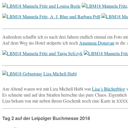
Au­ßer­dem schaff­te ich es nach drei Jahren end­lich einmal ein Foto m
Auf dem Weg ins Hotel stol­per­te ich noch
Ana­sta­sia Dona­van
in die A
Am Abend waren wir mit Liza Mi­chell Hubl von
Lisa´s Bü­cher­blog
v
Es schnei­te und auf den Stra­ßen herrsch­te das pure Chaos. Ei­gent­li
Liza bekam von mir neben ihrem Ge­schenk noch eine Karte in
XXXX
Tag 2 auf der Leipziger Buchmesse 2018