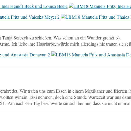
it Tanja Sef­c­zyk zu schie­ßen. Was schon an ein Wunder grenzt ;-).
rme. Ich liebe ihre Haar­far­be, würde mich al­ler­dings nie trauen sie selb
er­ab­re­det. Wir trafen uns zum Essen in einem Me­xi­ka­ner und fei­er­ten 
ch woll­ten wir ein Taxi nehmen, doch eine Stunde War­te­zeit war uns dan
. Am nächs­ten Tag be­schwer­te sie sich bei mir, dass sie nicht einmal
XL