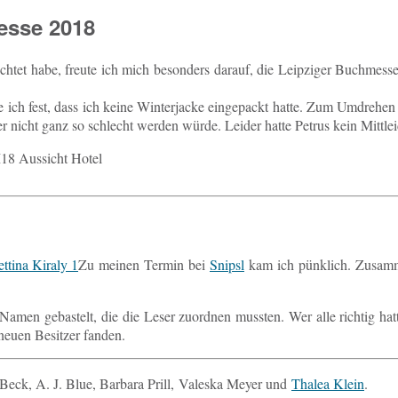
esse 2018
­tet habe, freute ich mich be­son­ders darauf, die Leip­zi­ger Buch­mes­se
e ich fest, dass ich keine Win­ter­ja­cke ein­ge­packt hatte. Zum Um­dre­
Wetter nicht ganz so schlecht werden würde. Leider hatte Petrus kein Mitt
Zu meinen Termin bei
Snipsl
kam ich pünk­lich. Zu­sam
n Namen ge­bas­telt, die die Leser zu­ord­nen muss­ten. Wer alle rich­tig hat
neuen Be­sit­zer fanden.
Beck, A. J. Blue, Bar­ba­ra Prill, Val­eska Meyer und
Thalea Klein
.