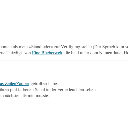
spon­tan als mein »Stand­lu­der« zur Ver­fü­gung stell­te (Der Spruch kam v
nette Thie­digk von
Eine Bü­cher­welt
, die bald unter dem Namen Janet Hop
as Zei­len­Zau­ber
ge­trof­fen habe.
 ihren pink­far­be­nen Schal in der Ferne leuch­ten sehen.
nem nächs­ten Termin musste.