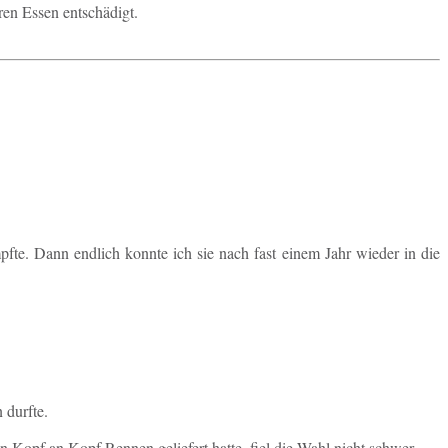
­ren Essen entschädigt.
f­te. Dann end­lich konnte ich sie nach fast einem Jahr wieder in die
 durfte.
in Kopf an Kopf Rennen ge­lie­fert hatte, fiel die Wahl nicht schwer.