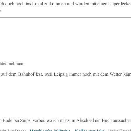
ieß­lich doch noch ins Lokal zu kommen und wurden mit einem super le­cke
y.
hied nehmen.
ch auf dem Bahn­hof fest, weil Leip­zig immer noch mit dem Wetter kämp
 Ende bei Snipsl vorbei, wo ich mir zum Ab­schied ein Buch aus­su­chen
Karin Lind­bergs »
Herz­klop­fen in­klu­si­ve – Kaffee von Jake
« lange Zeit e