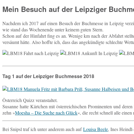
Mein Besuch auf der Leipziger Buchm
Nach­dem ich 2017 auf einen Besuch der Buch­mes­se in Leip­zig ver­zich
wie stand das Wo­chen­en­de unter keinem guten Stern.
Schon auf der Hin­fahrt fing es an. Wenige km nach der Ab­fahrt stell­t
ver­säumt hätte. Also hoffte ich, dass das an­ge­kün­dig­te schlech­te 
Tag 1 auf der Leipziger Buchmesse 2018
Ös­ter­reich Quizz veranstaltet.
Su­san­ne hatte Kärt­chen mit ös­ter­rei­chi­schen Pro­mi­nen­ten und dere
zehn »
Moesha – Die Suche nach Glück
«, die recht schnell alle einen 
Bei Snipsl traf ich unter an­de­rem auch auf
Louisa Beele
, Ines Heindl-