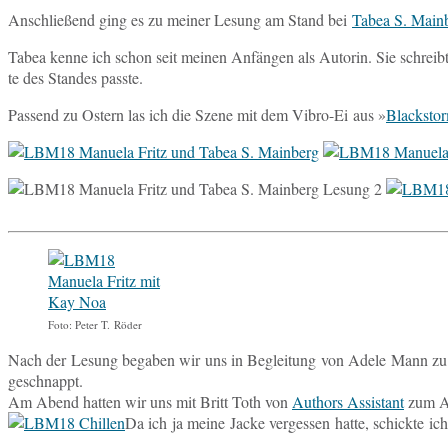
An­schlie­ßend ging es zu meiner Lesung am Stand bei
Tabea S. Main
Tabea kenne ich schon seit meinen An­fän­gen als Au­torin. Sie schreibt
te des Stan­des passte.
Pas­send zu Ostern las ich die Szene mit dem Vibro-Ei aus »
Black­sto
Foto: Peter T. Röder
Nach der Lesung be­ga­ben wir uns in Be­glei­tung von Adele Mann z
geschnappt.
Am Abend hatten wir uns mit Britt Toth von
Aut­hors As­sistant
zum Ab
Da ich ja meine Jacke ver­ges­sen hatte, schick­te i