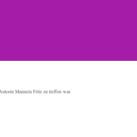
­torin Ma­nue­la Fritz zu tref­fen war.