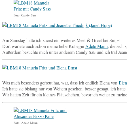
Foto: Candy Sass
Am Sams­tag hatte ich zuerst ein wei­te­res Meet
Greet bei Snipsl.
&
Dort war­te­te auch schon meine liebe Kol­le­gin
Adele Mann
, die sich 
Au­ßer­dem be­such­te mich unter an­de­rem Candy Saß und ich traf Jea­
Was mich be­son­ders ge­freut hat, war, dass ich end­lich Elena von
Elen
Ich hatte sie bis­lang nur von Weitem ge­se­hen, besser gesagt, ich hatte
Wir hatten Zeit für ein klei­nes Pläusch­chen, bevor ich weiter zu mei
Foto: Adele Mann