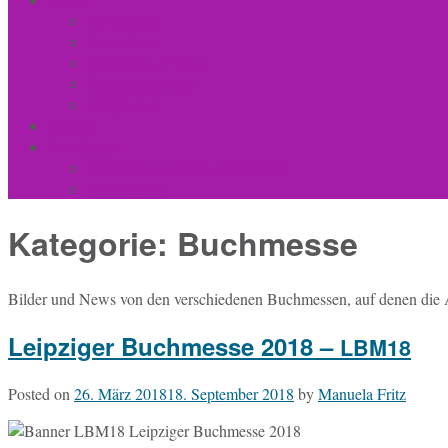
für Blogger
Pressefotos
Interviews / Presse
Blogrezensionen
Blogtouren
Partner
Newsletter
Nur für Newsletter-Abonnenten
Anmeldung
Kategorie:
Buchmesse
Bilder und News von den ver­schie­de­nen Buch­mes­sen, auf denen die Au
Leipziger Buchmesse 2018 –
LBM18
Posted on
26. März 2018
18. September 2018
by
Manuela Fritz