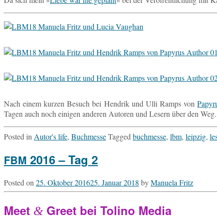
Nach einem kurzen Besuch bei Hen­drik und Ulli Ramps von
Pa­py­
Tagen auch noch ei­ni­gen an­de­ren Au­toren und Lesern über den Weg. Es
Posted in
Autor's life
,
Buchmesse
Tagged
buchmesse
,
lbm
,
leipzig
,
le
2016 – Tag 2
FBM
Posted on
25. Oktober 2016
25. Januar 2018
by
Manuela Fritz
Meet
Greet bei Tolino Media
&