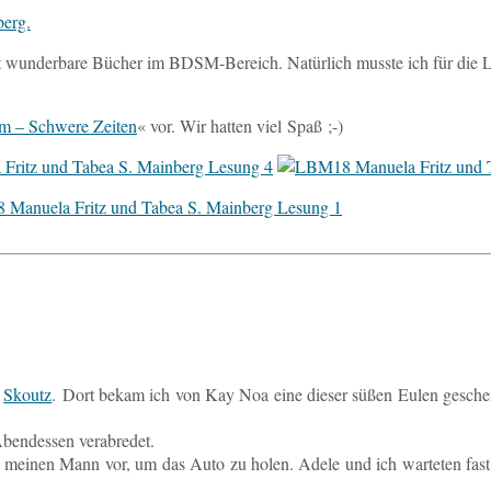
berg.
 wun­der­ba­re Bücher im BDSM-Be­reich. Na­tür­lich musste ich für die Les
rm – Schwe­re Zeiten
« vor. Wir hatten viel Spaß ;-)
u
Skoutz
. Dort bekam ich von Kay Noa eine dieser süßen Eulen ge­schen
end­essen verabredet.
ch meinen Mann vor, um das Auto zu holen. Adele und ich war­te­ten fast 