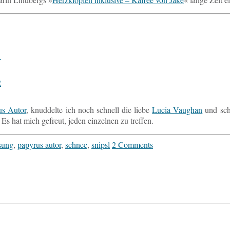
rus Autor
, knud­del­te ich noch schnell die liebe
Lucia Vaug­han
und scho
 hat mich ge­freut, jeden ein­zel­nen zu treffen.
sung
,
papyrus autor
,
schnee
,
snipsl
2 Comments