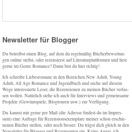
Newsletter für Blogger
Du be­treibst einen Blog, auf dem du re­gel­mä­ßig Bü­cher­be­wer­tun­
gen online stellst, oder re­zen­sierst auf Li­te­ra­tur­platt­for­men und liest
gerne im Genre Ro­mance? Dann bist du hier richtig!
Ich schrei­be Lie­bes­ro­ma­ne in den Be­rei­chen New Adult, Young
Adult, All Age Ro­mance und Ju­gend­buch und suche auf diesem
Wege in­ter­es­sier­te Leser, die Re­zen­sio­nen zu meinen Bücher ver­fas­
sen wollen. Na­tür­lich stehe ich auch für In­ter­views und ge­mein­sa­me
Pro­jek­te (Ge­winn­spie­le, Blog­tou­ren usw.) zur Verfügung.
Du kannst mir gerne per Mail (die Adres­se fin­dest du im Im­pres­
sum) eine An­fra­ge für Re­zen­si­ons­exem­pla­re meiner schon er­schie­
ne­nen Bücher stel­len, oder noch besser: Du trägst dich gleich in den
News­let­ter für Blog­ger und Re­zen­sen­ten ein. Keine Angst, ich