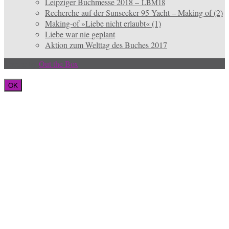
Leipziger Buchmesse 2018 –
LBM18
Recherche auf der Sunseeker 95 Yacht – Making of (2)
Making-of »Liebe nicht erlaubt« (1)
Liebe war nie geplant
Aktion zum Welttag des Buches 2017
Theme by
Out the Box
OK