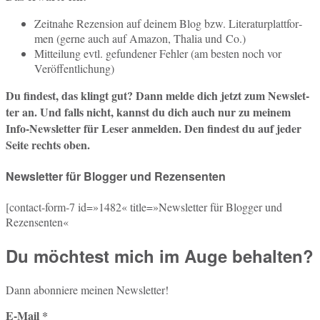
Zeit­na­he Re­zen­si­on auf deinem Blog bzw. Li­te­ra­tur­platt­for­
men (gerne auch auf Amazon, Thalia und Co.)
Mit­tei­lung evtl. ge­fun­de­ner Fehler (am besten noch vor
Veröffentlichung)
Du fin­dest, das klingt gut? Dann melde dich jetzt zum News­let­
ter an. Und falls nicht, kannst du dich auch nur zu meinem
Info-News­let­ter für Leser an­mel­den. Den fin­dest du auf jeder
Seite rechts oben.
Newsletter für Blogger und Rezensenten
[cont­act-form‑7 id=»1482« title=»Newsletter für Blog­ger und
Rezensenten«
Du möchtest mich im Auge behalten?
Dann abon­nie­re meinen Newsletter!
E-Mail
*