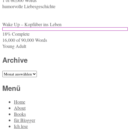
1 of 60,000
Words
hu­mor­vol­le Liebesgeschichte
Wake Up – Kopf­über ins Leben
18% Com­ple­te
16,000 of 90,000
Words
Young Adult
Archive
Archive
Menü
Home
About
Books
für Blogger
Ich lese