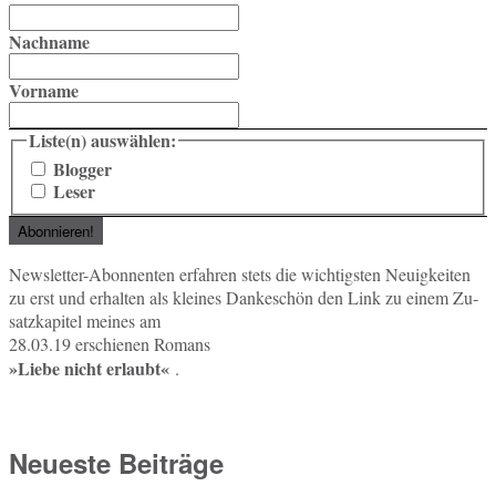
Nachname
Vorname
Liste(n) auswählen:
Blogger
Leser
News­let­ter-Abon­nen­ten er­fah­ren stets die wich­tigs­ten Neu­ig­kei­ten
zu erst und er­hal­ten als klei­nes Dan­ke­schön den Link zu einem Zu­
satz­ka­pi­tel meines am
28.03.19 er­schie­nen Romans
»Liebe nicht er­laubt«
.
Neueste Beiträge