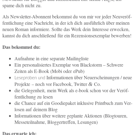
spame dich nicht zu.
Als News­let­ter-Abon­nent be­kommst du von mir vor jeder Neu­ver­öf­
fent­li­chung eine Nach­richt, in der ich dich aus­führ­lich über meinen
neuen Roman in­for­mie­re. Sollte das Werk dein In­ter­es­se er­we­cken,
kannst du dich an­schlie­ßend für ein Re­zen­si­ons­exem­plar bewerben!
Das be­kommst du:
Auf­nah­me in eine se­pa­ra­te Mailingliste
Ein per­so­na­li­sier­tes Ex­em­plar von Black­storm – Schwe­re
Zeiten als E‑Book (Mobi oder ePub)
In­for­ma­tio­nen über Neu­erschei­nun­gen / neue
Le­se­pro­ben und
Pro­jek­te – noch vor Face­book, Twit­ter
Co.
&
die Ge­le­gen­heit, mein Werk als e‑book schon vor der Ver­öf­
fent­li­chung zu lesen
die Chance auf ein Goo­diepa­ket in­klu­si­ve Print­buch zum Ver­
lo­sen auf deinem Blog
In­for­ma­tio­nen über wei­te­re ge­plan­te Ak­tio­nen (Blog­tou­ren,
Mes­se­teil­nah­me, Blog­ger­tref­fen, Lesungen)
Das er­war­te ich: