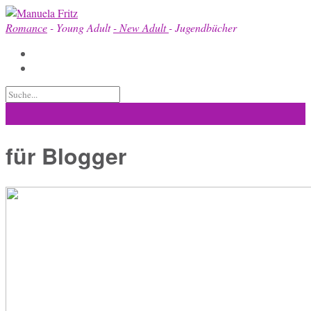
Skip
to
Romance
- Young Adult
- New Adult
- Jugendbücher
content
für Blogger