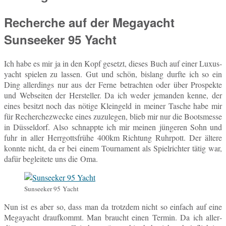
Recherche auf der Megayacht
Sunseeker 95 Yacht
Ich habe es mir ja in den Kopf ge­setzt, dieses Buch auf einer Lu­xus­
yacht spie­len zu lassen. Gut und schön, bis­lang durfte ich so ein
Ding al­ler­dings nur aus der Ferne be­trach­ten oder über Pro­spek­te
und Web­sei­ten der Her­stel­ler. Da ich weder je­man­den kenne, der
eines be­sitzt noch das nötige Klein­geld in meiner Tasche habe mir
für Re­cher­che­zwe­cke eines zu­zu­le­gen, blieb mir nur die Boots­mes­se
in Düs­sel­dorf. Also schnapp­te ich mir meinen jün­ge­ren Sohn und
fuhr in aller Herr­gotts­frü­he 400km Rich­tung Ruhr­pott. Der ältere
konnte nicht, da er bei einem Tour­na­ment als Spiel­rich­ter tätig war,
dafür be­glei­te­te uns die Oma.
Sun­see­ker 95 Yacht
Nun ist es aber so, dass man da trotz­dem nicht so ein­fach auf eine
Me­ga­yacht drauf­kommt. Man braucht einen Termin. Da ich al­ler­