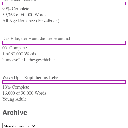
99% Com­ple­te
59,363 of 60,000
Words
All Age Ro­mance (Ein­zel­buch)
Das Erbe, der Hund die Liebe und ich.
0% Com­ple­te
1 of 60,000
Words
hu­mor­vol­le Liebesgeschichte
Wake Up – Kopf­über ins Leben
18% Com­ple­te
16,000 of 90,000
Words
Young Adult
Archive
Archive