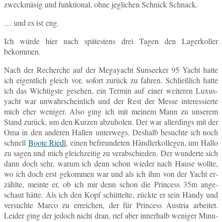
zweck­mä­sig und funk­tio­nal, ohne jeg­li­chen Schnick Schnack.
… und es ist eng.
Ich würde hier nach spä­tes­tens drei Tagen den La­ger­kol­ler
bekommen.
Nach der Re­cher­che auf der Me­ga­yacht Sun­see­ker 95 Yacht hatte
ich ei­gent­lich gleich vor, sofort zurück zu fahren. Schließ­lich hatte
ich das Wich­tigs­te ge­se­hen, ein Termin auf einer wei­te­ren Lu­xus­
yacht war un­wahr­schein­lich und der Rest der Messe in­ter­es­sier­te
mich eher we­ni­ger. Also ging ich mit meinem Mann zu un­se­rem
Stand zurück, um den Kurzen ab­zu­ho­len. Der war al­ler­dings mit der
Oma in den an­de­ren Hallen un­ter­wegs. Des­halb be­such­te ich noch
schnell
Boote Riedl
, einen be­freun­de­ten Händ­ler­kol­le­gen, um Hallo
zu sagen und mich gleich­zei­tig zu ver­ab­schie­den. Der wun­der­te sich
dann doch sehr, warum ich denn schon wieder nach Hause wollte,
wo ich doch erst ge­kom­men war und als ich ihm von der Yacht er­
zähl­te, meinte er, ob ich mir denn schon die Prin­cess 35m an­ge­
schaut hätte. Als ich den Kopf schüt­tel­te, zückte er sein Handy und
ver­such­te Marco zu er­rei­chen, der für Prin­cess Aus­tria ar­bei­tet.
Leider ging der jedoch nicht dran, rief aber in­ner­halb we­ni­ger Mi­nu­