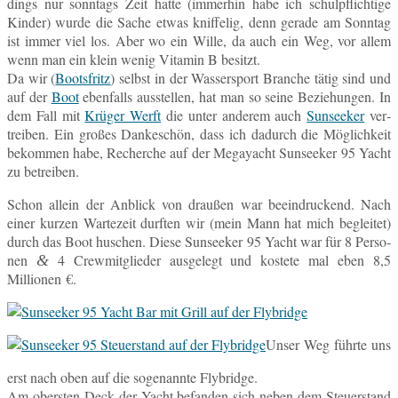
dings nur sonn­tags Zeit hatte (im­mer­hin habe ich schul­pflich­ti­ge
Kinder) wurde die Sache etwas knif­fe­lig, denn gerade am Sonn­tag
ist immer viel los. Aber wo ein Wille, da auch ein Weg, vor allem
wenn man ein klein wenig Vit­amin B besitzt.
Da wir (
Boots­fritz
) selbst in der Was­ser­sport Bran­che tätig sind und
auf der
Boot
eben­falls aus­stel­len, hat man so seine Be­zie­hun­gen. In
dem Fall mit
Krüger Werft
die unter an­de­rem auch
Sun­see­ker
ver­
trei­ben. Ein großes Dan­ke­schön, dass ich da­durch die Mög­lich­keit
be­kom­men habe, Re­cher­che auf der Me­ga­yacht Sun­see­ker 95 Yacht
zu betreiben.
Schon allein der An­blick von drau­ßen war be­ein­dru­ckend. Nach
einer kurzen War­te­zeit durf­ten wir (mein Mann hat mich be­glei­tet)
durch das Boot hu­schen. Diese Sun­see­ker 95 Yacht war für 8 Per­so­
nen
4 Crew­mit­glie­der aus­ge­legt und kos­te­te mal eben 8,5
&
Millionen €.
Unser Weg führte uns
erst nach oben auf die so­ge­nann­te Flybridge.
Am obers­ten Deck der Yacht be­fan­den sich neben dem Steu­er­stand