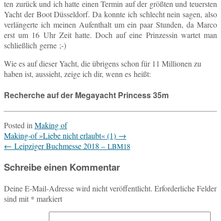
ten zurück und ich hatte einen Termin auf der größ­ten und teu­ers­ten
Yacht der Boot Düs­sel­dorf. Da konnte ich schlecht nein sagen, also
ver­län­ger­te ich meinen Auf­ent­halt um ein paar Stun­den, da Marco
erst um 16 Uhr Zeit hatte. Doch auf eine Prin­zes­sin wartet man
schließ­lich gerne ;-)
Wie es auf dieser Yacht, die üb­ri­gens schon für 11 Mil­lio­nen zu
haben ist, aus­sieht, zeige ich dir, wenn es heißt:
Recherche auf der Megayacht Princess 35m
Posted in
Making of
Post
Making-of »Liebe nicht erlaubt« (1)
→
navigation
←
Leipziger Buchmesse 2018 –
LBM18
Schreibe einen Kommentar
Deine E-Mail-Adresse wird nicht veröffentlicht.
Erforderliche Felder
sind mit
*
markiert