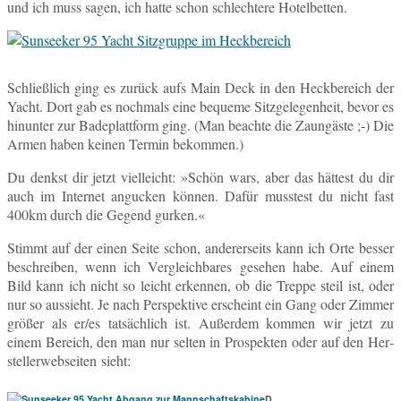
und ich muss sagen, ich hatte schon schlech­te­re Hotelbetten.
Schließ­lich ging es zurück aufs Main Deck in den Heck­be­reich der
Yacht. Dort gab es noch­mals eine be­que­me Sitz­ge­le­gen­heit, bevor es
hin­un­ter zur Ba­de­platt­form ging. (Man be­ach­te die Zaun­gäs­te ;-) Die
Armen haben keinen Termin bekommen.)
Du denkst dir jetzt viel­leicht: »Schön wars, aber das hät­test du dir
auch im In­ter­net an­gu­cken können. Dafür muss­test du nicht fast
400km durch die Gegend gurken.«
Stimmt auf der einen Seite schon, an­de­rer­seits kann ich Orte besser
be­schrei­ben, wenn ich Ver­gleich­ba­res ge­se­hen habe. Auf einem
Bild kann ich nicht so leicht er­ken­nen, ob die Treppe steil ist, oder
nur so aus­sieht. Je nach Per­spek­ti­ve er­scheint ein Gang oder Zimmer
größer als er/es tat­säch­lich ist. Au­ßer­dem kommen wir jetzt zu
einem Be­reich, den man nur selten in Pro­spek­ten oder auf den Her­
stel­ler­web­sei­ten sieht:
D