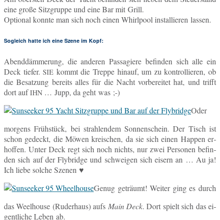
eine große Sitz­grup­pe und eine Bar mit Grill.
Op­tio­nal konnte man sich noch einen Whirl­pool in­stal­lie­ren lassen.
Sogleich hatte ich eine Szene im Kopf:
Abend­däm­me­rung, die an­de­ren Pas­sa­gie­re be­fin­den sich alle ein
Deck tiefer.
kommt die Treppe hinauf, um zu kon­trol­lie­ren, ob
SIE
die Be­sat­zung be­reits alles für die Nacht vor­be­rei­tet hat, und trifft
dort auf
… Jupp, da geht was ;-)
IHN
Oder
mor­gens Früh­stück, bei strah­len­dem Son­nen­schein. Der Tisch ist
schon ge­deckt, die Möwen krei­schen, da sie sich einen Happen er­
hof­fen. Unter Deck regt sich noch nichts, nur zwei Per­so­nen be­fin­
den sich auf der Fly­bridge und schwei­gen sich eisern an … Au ja!
Ich liebe solche Szenen ♥
Genug ge­träumt! Weiter ging es durch
das Weel­house (Ru­der­haus) aufs
Main Deck
. Dort spielt sich das ei­
gent­li­che Leben ab.