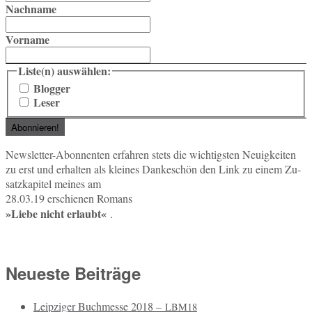
Nachname
Vorname
Liste(n) auswählen:
Blogger
Leser
News­let­ter-Abon­nen­ten er­fah­ren stets die wich­tigs­ten Neu­ig­kei­ten
zu erst und er­hal­ten als klei­nes Dan­ke­schön den Link zu einem Zu­
satz­ka­pi­tel meines am
28.03.19 er­schie­nen Romans
»Liebe nicht er­laubt«
.
Neueste Beiträge
Leipziger Buchmesse 2018 –
LBM18