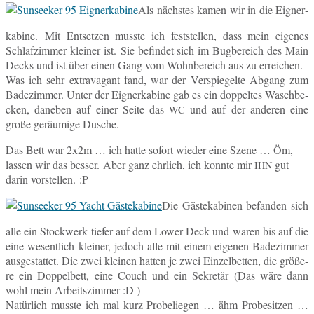
Als nächs­tes kamen wir in die Eig­ner­
ka­bi­ne. Mit Ent­set­zen musste ich fest­stel­len, dass mein ei­ge­nes
Schlaf­zim­mer klei­ner ist. Sie be­fin­det sich im Bug­be­reich des Main
Decks und ist über einen Gang vom Wohn­be­reich aus zu erreichen.
Was ich sehr ex­tra­va­gant fand, war der Ver­spie­gel­te Abgang zum
Ba­de­zim­mer. Unter der Eig­ner­ka­bi­ne gab es ein dop­pel­tes Wasch­be­
cken, da­ne­ben auf einer Seite das
und auf der an­de­ren eine
WC
große ge­räu­mi­ge Dusche.
Das Bett war 2x2m … ich hatte sofort wieder eine Szene … Öm,
lassen wir das besser. Aber ganz ehr­lich, ich konnte mir
gut
IHN
darin vor­stel­len. :P
Die Gäs­te­ka­bi­nen be­fan­den sich
alle ein Stock­werk tiefer auf dem Lower Deck und waren bis auf die
eine we­sent­lich klei­ner, jedoch alle mit einem ei­ge­nen Ba­de­zim­mer
aus­ge­stat­tet. Die zwei klei­nen hatten je zwei Ein­zel­bet­ten, die grö­ße­
re ein Dop­pel­bett, eine Couch und ein Se­kre­tär (Das wäre dann
wohl mein Ar­beits­zim­mer :D )
Na­tür­lich musste ich mal kurz Pro­be­lie­gen … ähm Pro­be­sit­zen …