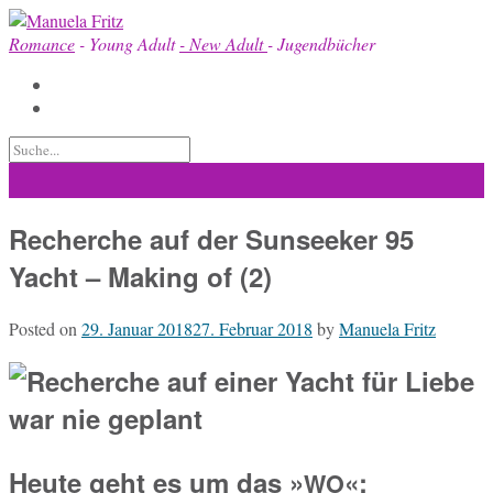
Skip
to
Romance
- Young Adult
- New Adult
- Jugendbücher
content
Recherche auf der Sunseeker 95
Yacht – Making of (2)
Posted on
29. Januar 2018
27. Februar 2018
by
Manuela Fritz
Heute geht es um das »
«:
WO