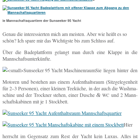
ie Mannschaftsquartiere der Sunseeker 95 Yacht
Genau die in­ter­es­sier­ten mich am meis­ten. Aber wie heißt es so
schön? Ich spare mir das Wich­tigs­te bis zum Schluss auf.
Über die Ba­de­platt­form ge­langt man durch eine Klappe in die
Mannschaftsunterkünfte.
Sie liegen hinter den
Mo­to­ren und be­stehen aus einem Auf­ent­halts­raum (Sitz­ge­le­gen­heit
für 2–3 Per­so­nen), einer klei­nen Tee­kü­che, in der auch die Wa­sh­ma­
schi­ne und der Trock­ner stehen, einer Dusche
und 2 Mann­
&
WC
schafts­ka­bi­nen mit je 1 Stockbett.
Hier
herrscht im Ge­gen­satz zum Rest der Yacht kein Luxus. Alles ist