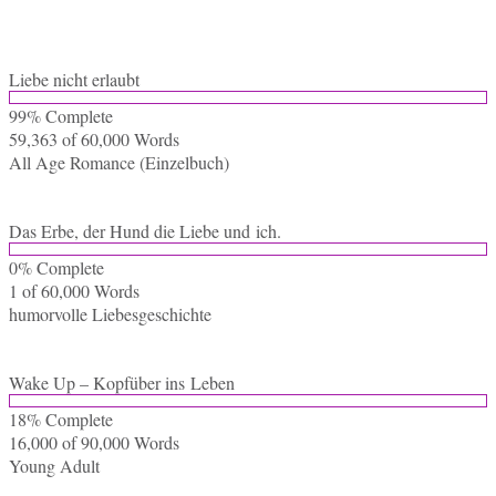
Liebe nicht erlaubt
99% Com­ple­te
59,363 of 60,000
Words
All Age Ro­mance (Ein­zel­buch)
Das Erbe, der Hund die Liebe und ich.
0% Com­ple­te
1 of 60,000
Words
hu­mor­vol­le Liebesgeschichte
Wake Up – Kopf­über ins Leben
18% Com­ple­te
16,000 of 90,000
Words
Young Adult