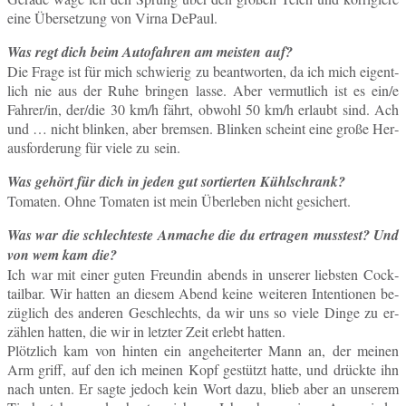
eine Über­set­zung von Virna DePaul.
Was regt dich beim Au­to­fah­ren am meis­ten auf?
Die Frage ist für mich schwie­rig zu be­ant­wor­ten, da ich mich ei­gent­
lich nie aus der Ruhe brin­gen lasse. Aber ver­mut­lich ist es ein/e
Fahrer/in, der/die 30 km/h fährt, obwohl 50 km/h er­laubt sind. Ach
und … nicht blin­ken, aber brem­sen. Blin­ken scheint eine große Her­
aus­for­de­rung für viele zu sein.
Was gehört für dich in jeden gut sor­tier­ten Kühlschrank?
To­ma­ten. Ohne To­ma­ten ist mein Über­le­ben nicht gesichert.
Was war die schlech­tes­te An­ma­che die du er­tra­gen muss­test? Und
von wem kam die?
Ich war mit einer guten Freun­din abends in un­se­rer liebs­ten Cock­
tail­bar. Wir hatten an diesem Abend keine wei­te­ren In­ten­tio­nen be­
züg­lich des an­de­ren Ge­schlechts, da wir uns so viele Dinge zu er­
zäh­len hatten, die wir in letz­ter Zeit erlebt hatten.
Plötz­lich kam von hinten ein an­ge­hei­ter­ter Mann an, der meinen
Arm griff, auf den ich meinen Kopf ge­stützt hatte, und drück­te ihn
nach unten. Er sagte jedoch kein Wort dazu, blieb aber an un­se­rem