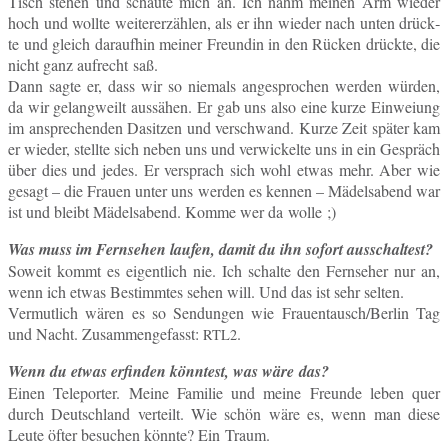
Tisch stehen und schau­te mich an. Ich nahm meinen Arm wieder
hoch und wollte wei­ter­erzäh­len, als er ihn wieder nach unten drück­
te und gleich dar­auf­hin meiner Freun­din in den Rücken drück­te, die
nicht ganz auf­recht saß.
Dann sagte er, dass wir so nie­mals an­ge­spro­chen werden würden,
da wir ge­lang­weilt aus­sä­hen. Er gab uns also eine kurze Ein­wei­ung
im an­spre­chen­den Da­sit­zen und ver­schwand. Kurze Zeit später kam
er wieder, stell­te sich neben uns und ver­wi­ckel­te uns in ein Ge­spräch
über dies und jedes. Er ver­sprach sich wohl etwas mehr. Aber wie
gesagt – die Frauen unter uns werden es kennen – Mä­dels­abend war
ist und bleibt Mä­dels­abend. Komme wer da wolle ;)
Was muss im Fern­se­hen laufen, damit du ihn sofort ausschaltest?
Soweit kommt es ei­gent­lich nie. Ich schal­te den Fern­se­her nur an,
wenn ich etwas Be­stimm­tes sehen will. Und das ist sehr selten.
Ver­mut­lich wären es so Sen­dun­gen wie Frauentausch/Berlin Tag
und Nacht. Zu­sam­men­ge­fasst:
.
RTL2
Wenn du etwas er­fin­den könn­test, was wäre das?
Einen Te­le­por­ter. Meine Fa­mi­lie und meine Freun­de leben quer
durch Deutsch­land ver­teilt. Wie schön wäre es, wenn man diese
Leute öfter be­su­chen könnte? Ein Traum.