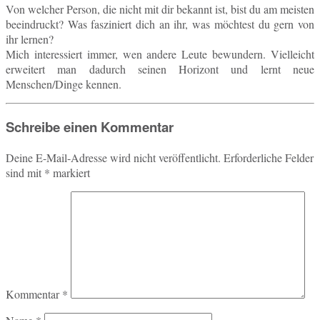
Von wel­cher Person, die nicht mit dir be­kannt ist, bist du am meis­ten
be­ein­druckt? Was fas­zi­niert dich an ihr, was möch­test du gern von
ihr lernen?
Mich in­ter­es­siert immer, wen andere Leute be­wun­dern. Viel­leicht
er­wei­tert man da­durch seinen Ho­ri­zont und lernt neue
Menschen/Dinge kennen.
Schreibe einen Kommentar
Deine E-Mail-Adresse wird nicht veröffentlicht.
Erforderliche Felder
sind mit
*
markiert
Kommentar
*