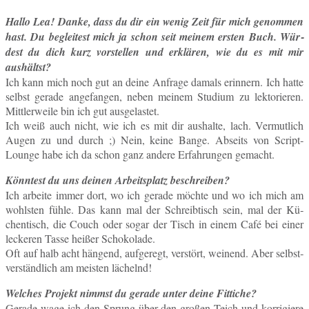
Hallo Lea! Danke, dass du dir ein wenig Zeit für mich ge­nom­men
hast. Du be­glei­test mich ja schon seit meinem ersten Buch. Wür­
dest du dich kurz vor­stel­len und er­klä­ren, wie du es mit mir
aushältst?
Ich kann mich noch gut an deine An­fra­ge damals er­in­nern. Ich hatte
selbst gerade an­ge­fan­gen, neben meinem Stu­di­um zu lek­to­rie­ren.
Mitt­ler­wei­le bin ich gut ausgelastet.
Ich weiß auch nicht, wie ich es mit dir aus­hal­te, lach. Ver­mut­lich
Augen zu und durch ;) Nein, keine Bange. Ab­seits von Script­
Lounge habe ich da schon ganz andere Er­fah­run­gen gemacht.
Könn­test du uns deinen Ar­beits­platz beschreiben?
Ich ar­bei­te immer dort, wo ich gerade möchte und wo ich mich am
wohls­ten fühle. Das kann mal der Schreib­tisch sein, mal der Kü­
chen­tisch, die Couch oder sogar der Tisch in einem Café bei einer
le­cke­ren Tasse heißer Schokolade.
Oft auf halb acht hän­gend, auf­ge­regt, ver­stört, wei­nend. Aber selbst­
ver­ständ­lich am meis­ten lächelnd!
Wel­ches Pro­jekt nimmst du gerade unter deine Fittiche?
Gerade wage ich den Sprung über den großen Teich und kor­ri­gie­re