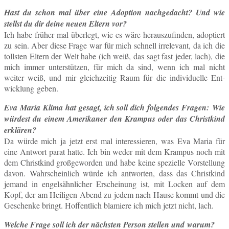
Hast du schon mal über eine Ad­op­ti­on nach­ge­dacht? Und wie
stellst du dir deine neuen Eltern vor?
Ich habe früher mal über­legt, wie es wäre her­aus­zu­fin­den, ad­op­tiert
zu sein. Aber diese Frage war für mich schnell ir­rele­vant, da ich die
tolls­ten Eltern der Welt habe (ich weiß, das sagt fast jeder, lach), die
mich immer un­ter­stüt­zen, für mich da sind, wenn ich mal nicht
weiter weiß, und mir gleich­zei­tig Raum für die in­di­vi­du­el­le Ent­
wick­lung geben.
Eva Maria Klima hat gesagt, ich soll dich fol­gen­des Fragen: Wie
wür­dest du einem Ame­ri­ka­ner den Kram­pus oder das Christ­kind
erklären?
Da würde mich ja jetzt erst mal in­ter­es­sie­ren, was Eva Maria für
eine Ant­wort parat hatte. Ich bin weder mit dem Kram­pus noch mit
dem Christ­kind groß­ge­wor­den und habe keine spe­zi­el­le Vor­stel­lung
davon. Wahr­schein­lich würde ich ant­wor­ten, dass das Christ­kind
jemand in en­gels­ähn­li­cher Er­schei­nung ist, mit Locken auf dem
Kopf, der am Hei­li­gen Abend zu jedem nach Hause kommt und die
Ge­schen­ke bringt. Hof­fent­lich bla­mie­re ich mich jetzt nicht, lach.
Welche Frage soll ich der nächs­ten Person stel­len und warum?