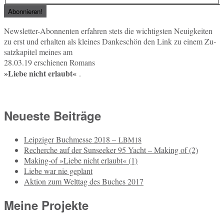
News­let­ter-Abon­nen­ten er­fah­ren stets die wich­tigs­ten Neu­ig­kei­ten
zu erst und er­hal­ten als klei­nes Dan­ke­schön den Link zu einem Zu­
satz­ka­pi­tel meines am
28.03.19 er­schie­nen Romans
»Liebe nicht er­laubt«
.
Neueste Beiträge
Leipziger Buchmesse 2018 –
LBM18
Recherche auf der Sunseeker 95 Yacht – Making of (2)
Making-of »Liebe nicht erlaubt« (1)
Liebe war nie geplant
Aktion zum Welttag des Buches 2017
Meine Projekte