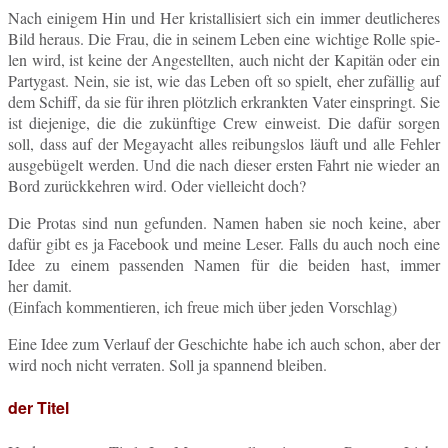
Nach ei­ni­gem Hin und Her kris­tal­li­siert sich ein immer deut­li­che­res
Bild heraus. Die Frau, die in seinem Leben eine wich­ti­ge Rolle spie­
len wird, ist keine der An­ge­stell­ten, auch nicht der Ka­pi­tän oder ein
Par­ty­gast. Nein, sie ist, wie das Leben oft so spielt, eher zu­fäl­lig auf
dem Schiff, da sie für ihren plötz­lich er­krank­ten Vater ein­springt. Sie
ist die­je­ni­ge, die die zu­künf­ti­ge Crew ein­weist. Die dafür sorgen
soll, dass auf der Me­ga­yacht alles rei­bungs­los läuft und alle Fehler
aus­ge­bü­gelt werden. Und die nach dieser ersten Fahrt nie wieder an
Bord zu­rück­keh­ren wird. Oder viel­leicht doch?
Die Protas sind nun ge­fun­den. Namen haben sie noch keine, aber
dafür gibt es ja Face­book und meine Leser. Falls du auch noch eine
Idee zu einem pas­sen­den Namen für die beiden hast, immer
her damit.
(Ein­fach kom­men­tie­ren, ich freue mich über jeden Vorschlag)
Eine Idee zum Ver­lauf der Ge­schich­te habe ich auch schon, aber der
wird noch nicht ver­ra­ten. Soll ja span­nend bleiben.
der Titel