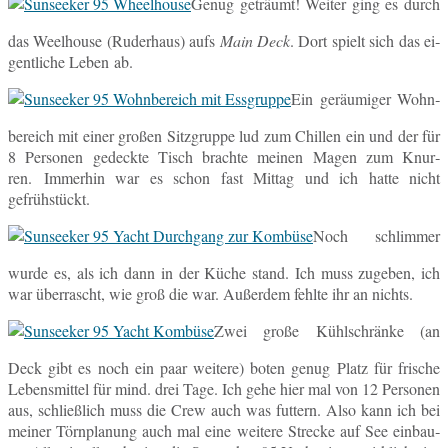
Genug ge­träumt! Weiter ging es durch
das Weel­house (Ru­der­haus) aufs
Main Deck
. Dort spielt sich das ei­
gent­li­che Leben ab.
Ein ge­räu­mi­ger Wohn­
be­reich mit einer großen Sitz­grup­pe lud zum Chil­len ein und der für
8 Per­so­nen ge­deck­te Tisch brach­te meinen Magen zum Knur­
ren. Im­mer­hin war es schon fast Mittag und ich hatte nicht
gefrühstückt.
Noch schlim­mer
wurde es, als ich dann in der Küche stand. Ich muss zu­ge­ben, ich
war über­rascht, wie groß die war. Au­ßer­dem fehlte ihr an nichts.
Zwei große Kühl­schrän­ke (an
Deck gibt es noch ein paar wei­te­re) boten genug Platz für fri­sche
Le­bens­mit­tel für mind. drei Tage. Ich gehe hier mal von 12 Per­so­nen
aus, schließ­lich muss die Crew auch was fut­tern. Also kann ich bei
meiner Törn­pla­nung auch mal eine wei­te­re Stre­cke auf See ein­bau­