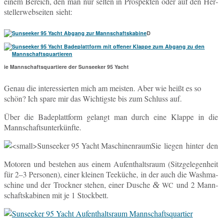
einem Be­reich, den man nur selten in Pro­spek­ten oder auf den Her­
stel­ler­web­sei­ten sieht:
D
ie Mannschaftsquartiere der Sunseeker 95 Yacht
Genau die in­ter­es­sier­ten mich am meis­ten. Aber wie heißt es so
schön? Ich spare mir das Wich­tigs­te bis zum Schluss auf.
Über die Ba­de­platt­form ge­langt man durch eine Klappe in die
Mannschaftsunterkünfte.
Sie liegen hinter den
Mo­to­ren und be­stehen aus einem Auf­ent­halts­raum (Sitz­ge­le­gen­heit
für 2–3 Per­so­nen), einer klei­nen Tee­kü­che, in der auch die Wa­sh­ma­
schi­ne und der Trock­ner stehen, einer Dusche
und 2 Mann­
&
WC
schafts­ka­bi­nen mit je 1 Stockbett.