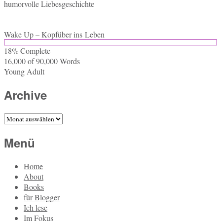
hu­mor­vol­le Liebesgeschichte
Wake Up – Kopf­über ins Leben
18% Com­ple­te
16,000 of 90,000
Words
Young Adult
Archive
Archive
Menü
Home
About
Books
für Blogger
Ich lese
Im Fokus