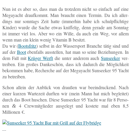
Nun ist es aber so, dass man da trotz­dem nicht so ein­fach auf eine
Me­ga­yacht drauf­kommt. Man braucht einen Termin. Da ich al­ler­
dings nur sonn­tags Zeit hatte (im­mer­hin habe ich schul­pflich­ti­ge
Kinder) wurde die Sache etwas knif­fe­lig, denn gerade am Sonn­tag
ist immer viel los. Aber wo ein Wille, da auch ein Weg, vor allem
wenn man ein klein wenig Vit­amin B besitzt.
Da wir (
Boots­fritz
) selbst in der Was­ser­sport Bran­che tätig sind und
auf der
Boot
eben­falls aus­stel­len, hat man so seine Be­zie­hun­gen. In
dem Fall mit
Krüger Werft
die unter an­de­rem auch
Sun­see­ker
ver­
trei­ben. Ein großes Dan­ke­schön, dass ich da­durch die Mög­lich­keit
be­kom­men habe, Re­cher­che auf der Me­ga­yacht Sun­see­ker 95 Yacht
zu betreiben.
Schon allein der An­blick von drau­ßen war be­ein­dru­ckend. Nach
einer kurzen War­te­zeit durf­ten wir (mein Mann hat mich be­glei­tet)
durch das Boot hu­schen. Diese Sun­see­ker 95 Yacht war für 8 Per­so­
nen
4 Crew­mit­glie­der aus­ge­legt und kos­te­te mal eben 8,5
&
Millionen €.