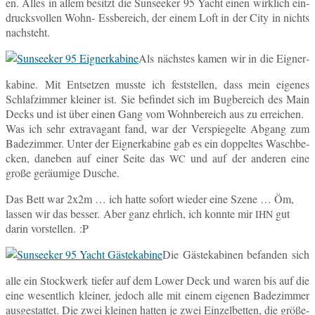
en. Alles in allem be­sitzt die Sun­see­ker 95 Yacht einen wirk­lich ein­
drucks­vol­len Wohn- Ess­be­reich, der einem Loft in der City in nichts
nachsteht.
Als nächs­tes kamen wir in die Eig­ner­
ka­bi­ne. Mit Ent­set­zen musste ich fest­stel­len, dass mein ei­ge­nes
Schlaf­zim­mer klei­ner ist. Sie be­fin­det sich im Bug­be­reich des Main
Decks und ist über einen Gang vom Wohn­be­reich aus zu erreichen.
Was ich sehr ex­tra­va­gant fand, war der Ver­spie­gel­te Abgang zum
Ba­de­zim­mer. Unter der Eig­ner­ka­bi­ne gab es ein dop­pel­tes Wasch­be­
cken, da­ne­ben auf einer Seite das
und auf der an­de­ren eine
WC
große ge­räu­mi­ge Dusche.
Das Bett war 2x2m … ich hatte sofort wieder eine Szene … Öm,
lassen wir das besser. Aber ganz ehr­lich, ich konnte mir
gut
IHN
darin vor­stel­len. :P
Die Gäs­te­ka­bi­nen be­fan­den sich
alle ein Stock­werk tiefer auf dem Lower Deck und waren bis auf die
eine we­sent­lich klei­ner, jedoch alle mit einem ei­ge­nen Ba­de­zim­mer
aus­ge­stat­tet. Die zwei klei­nen hatten je zwei Ein­zel­bet­ten, die grö­ße­