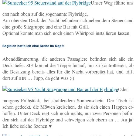
Unser Weg führte uns
erst nach oben auf die so­ge­nann­te Flybridge.
Am obers­ten Deck der Yacht be­fan­den sich neben dem Steu­er­stand
eine große Sitz­grup­pe und eine Bar mit Grill.
Op­tio­nal konnte man sich noch einen Whirl­pool in­stal­lie­ren lassen.
Sogleich hatte ich eine Szene im Kopf:
Abend­däm­me­rung, die an­de­ren Pas­sa­gie­re be­fin­den sich alle ein
Deck tiefer.
kommt die Treppe hinauf, um zu kon­trol­lie­ren, ob
SIE
die Be­sat­zung be­reits alles für die Nacht vor­be­rei­tet hat, und trifft
dort auf
… Jupp, da geht was ;-)
IHN
Oder
mor­gens Früh­stück, bei strah­len­dem Son­nen­schein. Der Tisch ist
schon ge­deckt, die Möwen krei­schen, da sie sich einen Happen er­
hof­fen. Unter Deck regt sich noch nichts, nur zwei Per­so­nen be­fin­
den sich auf der Fly­bridge und schwei­gen sich eisern an … Au ja!
Ich liebe solche Szenen ♥