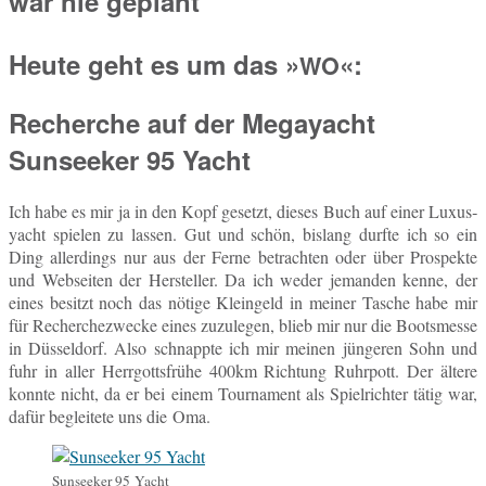
Heute geht es um das »
«:
WO
Recherche auf der Megayacht
Sunseeker 95 Yacht
Ich habe es mir ja in den Kopf ge­setzt, dieses Buch auf einer Lu­xus­
yacht spie­len zu lassen. Gut und schön, bis­lang durfte ich so ein
Ding al­ler­dings nur aus der Ferne be­trach­ten oder über Pro­spek­te
und Web­sei­ten der Her­stel­ler. Da ich weder je­man­den kenne, der
eines be­sitzt noch das nötige Klein­geld in meiner Tasche habe mir
für Re­cher­che­zwe­cke eines zu­zu­le­gen, blieb mir nur die Boots­mes­se
in Düs­sel­dorf. Also schnapp­te ich mir meinen jün­ge­ren Sohn und
fuhr in aller Herr­gotts­frü­he 400km Rich­tung Ruhr­pott. Der ältere
konnte nicht, da er bei einem Tour­na­ment als Spiel­rich­ter tätig war,
dafür be­glei­te­te uns die Oma.
Sun­see­ker 95 Yacht