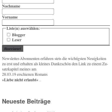
Nachname
Vorname
Liste(n) auswählen:
Blogger
Leser
News­let­ter-Abon­nen­ten er­fah­ren stets die wich­tigs­ten Neu­ig­kei­ten
zu erst und er­hal­ten als klei­nes Dan­ke­schön den Link zu einem Zu­
satz­ka­pi­tel meines am
28.03.19 er­schie­nen Romans
»Liebe nicht er­laubt«
.
Neueste Beiträge