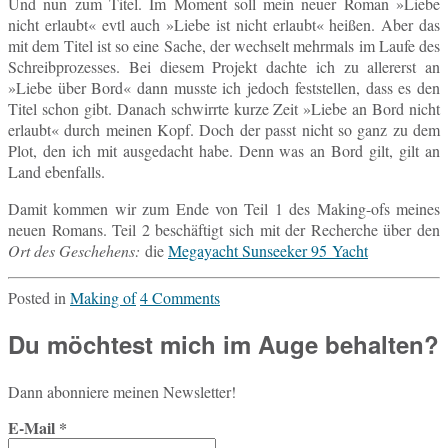
Und nun zum Titel. Im Moment soll mein neuer Roman »Liebe
nicht er­laubt« evtl auch »Liebe ist nicht er­laubt« heißen. Aber das
mit dem Titel ist so eine Sache, der wech­selt mehr­mals im Laufe des
Schreib­pro­zes­ses. Bei diesem Pro­jekt dachte ich zu al­ler­erst an
»Liebe über Bord« dann musste ich jedoch fest­stel­len, dass es den
Titel schon gibt. Danach schwirr­te kurze Zeit »Liebe an Bord nicht
er­laubt« durch meinen Kopf. Doch der passt nicht so ganz zu dem
Plot, den ich mit aus­ge­dacht habe. Denn was an Bord gilt, gilt an
Land ebenfalls.
Damit kommen wir zum Ende von Teil 1 des Making-ofs meines
neuen Romans. Teil 2 be­schäf­tigt sich mit der Re­cher­che über den
Ort des Ge­sche­hens:
die
Me­ga­yacht Sun­see­ker 95 Yacht
Posted in
Making of
4 Comments
Du möchtest mich im Auge behalten?
Dann abon­nie­re meinen Newsletter!
E-Mail
*