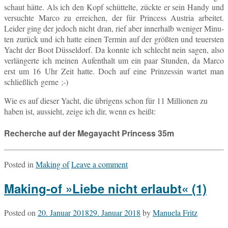
schaut hätte. Als ich den Kopf schüt­tel­te, zückte er sein Handy und
ver­such­te Marco zu er­rei­chen, der für Prin­cess Aus­tria ar­bei­tet.
Leider ging der jedoch nicht dran, rief aber in­ner­halb we­ni­ger Mi­nu­
ten zurück und ich hatte einen Termin auf der größ­ten und teu­ers­ten
Yacht der Boot Düs­sel­dorf. Da konnte ich schlecht nein sagen, also
ver­län­ger­te ich meinen Auf­ent­halt um ein paar Stun­den, da Marco
erst um 16 Uhr Zeit hatte. Doch auf eine Prin­zes­sin wartet man
schließ­lich gerne ;-)
Wie es auf dieser Yacht, die üb­ri­gens schon für 11 Mil­lio­nen zu
haben ist, aus­sieht, zeige ich dir, wenn es heißt:
Recherche auf der Megayacht Princess 35m
Posted in
Making of
Leave a comment
Making-of »Liebe nicht erlaubt« (1)
Posted on
20. Januar 2018
29. Januar 2018
by
Manuela Fritz