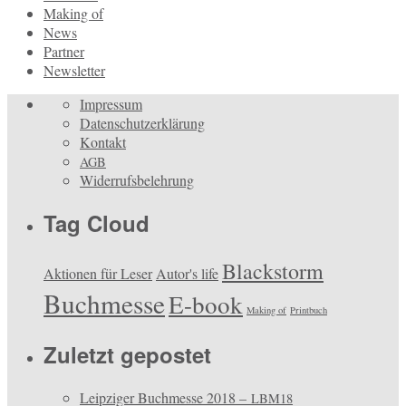
Making of
News
Partner
Newsletter
Impressum
Datenschutzerklärung
Kontakt
AGB
Widerrufsbelehrung
Tag Cloud
Blackstorm
Aktionen für Leser
Autor's life
Buchmesse
E-book
Making of
Printbuch
Zuletzt gepostet
Leipziger Buchmesse 2018 –
LBM18