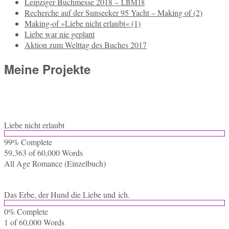
Leipziger Buchmesse 2018 –
LBM18
Recherche auf der Sunseeker 95 Yacht – Making of (2)
Making-of »Liebe nicht erlaubt« (1)
Liebe war nie geplant
Aktion zum Welttag des Buches 2017
Meine Projekte
Liebe nicht erlaubt
99% Com­ple­te
59,363 of 60,000
Words
All Age Ro­mance (Ein­zel­buch)
Das Erbe, der Hund die Liebe und ich.
0% Com­ple­te
1 of 60,000
Words