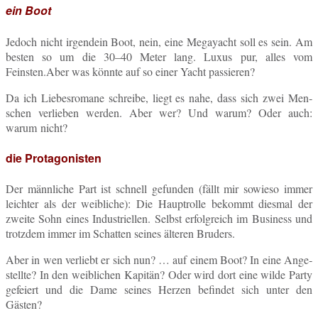
ein Boot
Jedoch nicht ir­gend­ein Boot, nein, eine Me­ga­yacht soll es sein. Am
besten so um die 30–40 Meter lang. Luxus pur, alles vom
Feinsten.Aber was könnte auf so einer Yacht passieren?
Da ich Lie­bes­ro­ma­ne schrei­be, liegt es nahe, dass sich zwei Men­
schen ver­lie­ben werden. Aber wer? Und warum? Oder auch:
warum nicht?
die Protagonisten
Der männ­li­che Part ist schnell ge­fun­den (fällt mir so­wie­so immer
leich­ter als der weib­li­che): Die Haupt­rol­le be­kommt dies­mal der
zweite Sohn eines In­dus­tri­el­len. Selbst er­folg­reich im Busi­ness und
trotz­dem immer im Schat­ten seines äl­te­ren Bruders.
Aber in wen ver­liebt er sich nun? … auf einem Boot? In eine An­ge­
stell­te? In den weib­li­chen Ka­pi­tän? Oder wird dort eine wilde Party
ge­fei­ert und die Dame seines Herzen be­fin­det sich unter den
Gästen?