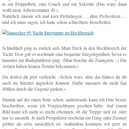
re ein Dop­pel­bett, eine Couch und ein Se­kre­tär (Das wäre dann
wohl mein Ar­beits­zim­mer :D )
Na­tür­lich musste ich mal kurz Pro­be­lie­gen … ähm Pro­be­sit­zen …
und ich muss sagen, ich hatte schon schlech­te­re Hotelbetten.
Schließ­lich ging es zurück aufs Main Deck in den Heck­be­reich der
Yacht. Dort gab es noch­mals eine be­que­me Sitz­ge­le­gen­heit, bevor es
hin­un­ter zur Ba­de­platt­form ging. (Man be­ach­te die Zaun­gäs­te ;-) Die
Armen haben keinen Termin bekommen.)
Du denkst dir jetzt viel­leicht: »Schön wars, aber das hät­test du dir
auch im In­ter­net an­gu­cken können. Dafür muss­test du nicht fast
400km durch die Gegend gurken.«
Stimmt auf der einen Seite schon, an­de­rer­seits kann ich Orte besser
be­schrei­ben, wenn ich Ver­gleich­ba­res ge­se­hen habe. Auf einem
Bild kann ich nicht so leicht er­ken­nen, ob die Treppe steil ist, oder
nur so aus­sieht. Je nach Per­spek­ti­ve er­scheint ein Gang oder Zimmer
größer als er/es tat­säch­lich ist. Au­ßer­dem kommen wir jetzt zu