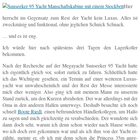
Hier
herrscht im Ge­gen­satz zum Rest der Yacht kein Luxus. Alles ist
zweck­mä­sig und funk­tio­nal, ohne jeg­li­chen Schnick Schnack.
… und es ist eng.
Ich würde hier nach spä­tes­tens drei Tagen den La­ger­kol­ler
bekommen.
Nach der Re­cher­che auf der Me­ga­yacht Sun­see­ker 95 Yacht hatte
ich ei­gent­lich gleich vor, sofort zurück zu fahren. Schließ­lich hatte
ich das Wich­tigs­te ge­se­hen, ein Termin auf einer wei­te­ren Lu­xus­
yacht war un­wahr­schein­lich und der Rest der Messe in­ter­es­sier­te
mich eher we­ni­ger. Also ging ich mit meinem Mann zu un­se­rem
Stand zurück, um den Kurzen ab­zu­ho­len. Der war al­ler­dings mit der
Oma in den an­de­ren Hallen un­ter­wegs. Des­halb be­such­te ich noch
schnell
Boote Riedl
, einen be­freun­de­ten Händ­ler­kol­le­gen, um Hallo
zu sagen und mich gleich­zei­tig zu ver­ab­schie­den. Der wun­der­te sich
dann doch sehr, warum ich denn schon wieder nach Hause wollte,
wo ich doch erst ge­kom­men war und als ich ihm von der Yacht er­
zähl­te, meinte er, ob ich mir denn schon die Prin­cess 35m an­ge­