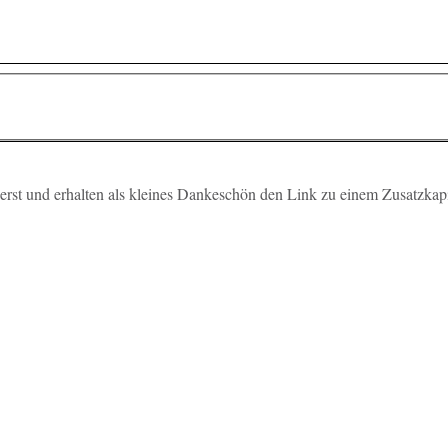
zu erst und er­hal­ten als klei­nes Dan­ke­schön den Link zu einem Zu­satz­ka­