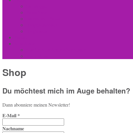
für Blogger
Pressefotos
Interviews / Presse
Blogrezensionen
Blogtouren
Partner
Newsletter
Nur für Newsletter-Abonnenten
Anmeldung
Shop
Du möchtest mich im Auge behalten?
Dann abon­nie­re meinen Newsletter!
E-Mail
*
Nachname