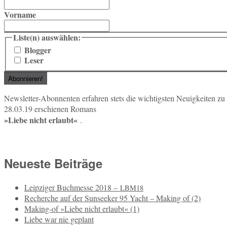
Vorname
Liste(n) auswählen:
Blogger
Leser
News­let­ter-Abon­nen­ten er­fah­ren stets die wich­tigs­ten Neu­ig­kei­ten 
28.03.19 er­schie­nen Romans
»Liebe nicht er­laubt«
.
Neueste Beiträge
Leipziger Buchmesse 2018 –
LBM18
Recherche auf der Sunseeker 95 Yacht – Making of (2)
Making-of »Liebe nicht erlaubt« (1)
Liebe war nie geplant