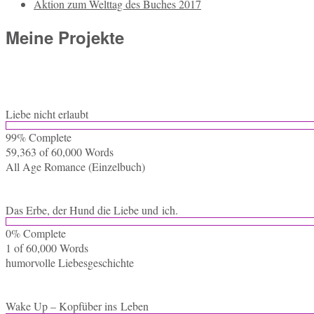
Aktion zum Welttag des Buches 2017
Meine Projekte
Liebe nicht erlaubt
99% Com­ple­te
59,363 of 60,000
Words
All Age Ro­mance (Ein­zel­buch)
Das Erbe, der Hund die Liebe und ich.
0% Com­ple­te
1 of 60,000
Words
hu­mor­vol­le Liebesgeschichte
Wake Up – Kopf­über ins Leben