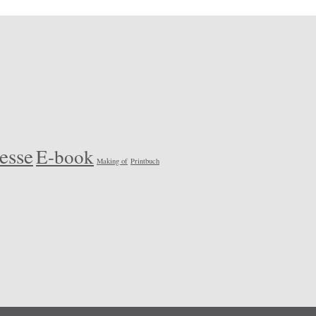
esse
E-book
Making of
Printbuch