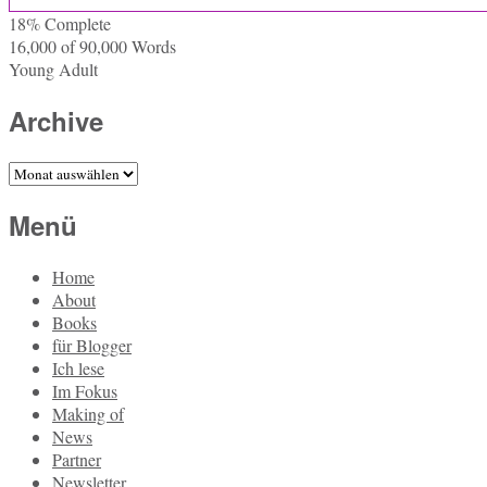
18% Com­ple­te
16,000 of 90,000
Words
Young Adult
Archive
Archive
Menü
Home
About
Books
für Blogger
Ich lese
Im Fokus
Making of
News
Partner
Newsletter