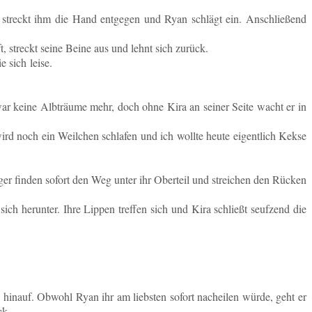
 streckt ihm die Hand ent­ge­gen und Ryan schlägt ein. An­schlie­ßend
t, streckt seine Beine aus und lehnt sich zurück.
e sich leise.
ar keine Alb­träu­me mehr, doch ohne Kira an seiner Seite wacht er in
ird noch ein Weil­chen schla­fen und ich wollte heute ei­gent­lich Kekse
er finden sofort den Weg unter ihr Ober­teil und strei­chen den Rücken
ch her­un­ter. Ihre Lippen tref­fen sich und Kira schließt seuf­zend die
 hinauf. Obwohl Ryan ihr am liebs­ten sofort nach­ei­len würde, geht er
ck.