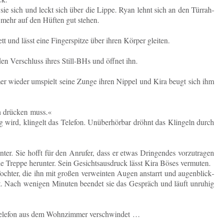
 sie sich und leckt sich über die Lippe. Ryan lehnt sich an den Tür­rah­
s mehr auf den Hüften gut stehen.
t und lässt eine Fin­ger­spit­ze über ihren Körper gleiten.
en Ver­schluss ihres Still-BHs und öffnet ihn.
mmer wieder um­spielt seine Zunge ihren Nippel und Kira beugt sich ihm
h drü­cken muss.«
rd, klin­gelt das Te­le­fon. Un­über­hör­bar dröhnt das Klin­geln durch
ter. Sie hofft für den An­ru­fer, dass er etwas Drin­gen­des vor­zu­tra­gen
 Treppe her­un­ter. Sein Ge­sichts­aus­druck lässt Kira Böses vermuten.
och­ter, die ihn mit großen ver­wein­ten Augen an­starrt und au­gen­blick­
et. Nach we­ni­gen Mi­nu­ten be­en­det sie das Ge­spräch und läuft un­ru­hig
Te­le­fon aus dem Wohn­zim­mer verschwindet …