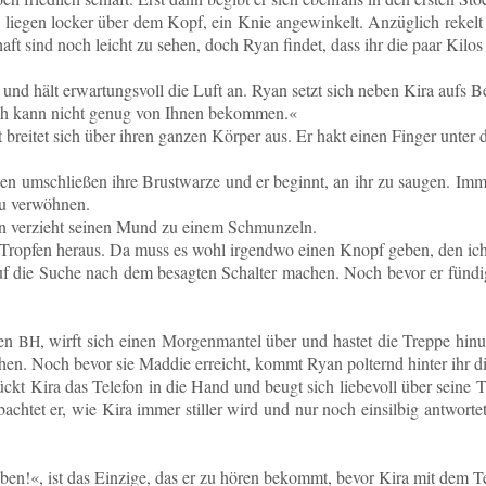
 liegen locker über dem Kopf, ein Knie an­ge­win­kelt. An­züg­lich rekelt
aft sind noch leicht zu sehen, doch Ryan findet, dass ihr die paar Kilo
nd hält er­war­tungs­voll die Luft an. Ryan setzt sich neben Kira aufs Bet
»Ich kann nicht genug von Ihnen bekommen.«
brei­tet sich über ihren ganzen Körper aus. Er hakt einen Finger unter d
pen um­schlie­ßen ihre Brust­war­ze und er be­ginnt, an ihr zu saugen. I
 zu verwöhnen.
an ver­zieht seinen Mund zu einem Schmunzeln.
 Trop­fen heraus. Da muss es wohl ir­gend­wo einen Knopf geben, den ic
 die Suche nach dem be­sag­ten Schal­ter machen. Noch bevor er fündig wi
ren
, wirft sich einen Mor­gen­man­tel über und hastet die Treppe hin­un­
BH
en. Noch bevor sie Maddie er­reicht, kommt Ryan pol­ternd hinter ihr die
ckt Kira das Te­le­fon in die Hand und beugt sich lie­be­voll über seine T
­ach­tet er, wie Kira immer stil­ler wird und nur noch ein­sil­big ant­wor­t
n!«, ist das Ein­zi­ge, das er zu hören be­kommt, bevor Kira mit dem 