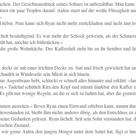
chen. Der Ge­sichts­aus­druck seines Sohnes ist un­be­zahl­bar. Man kann es
ein paar Trop­fen darauf. Aiden starrt auf die weiße Flüs­sig­keit und üb
.
mal lieber. Nun kann sich Ryan nicht mehr zu­rück­hal­ten und lacht laut
­chelt be­sänf­ti­gend. Es war mehr der Schock ge­we­sen, als der Schmer
illt hat, möchte ich frühstücken.«
roße Wohn­kü­che. Der Kaf­fee­duft zieht bis zu ihr her­über und läss
eckt sie mit einer leich­ten Decke zu. Satt und frisch ge­wi­ckelt hat s
au­felt in Win­des­ei­le sein Müsli in sich hinein.
Au­gen­braue hebt, schluckt er schnell alles hin­un­ter und er­klärt: »Ia
st.« Ta­delnd schüt­telt Kira den Kopf und nimmt dank­bar den Kaffee en
 Es gibt nur wenige Regeln, an die er sich zu halten hat, aber die ge­m
sam­men aus­rei­ten.« Bevor Ryan einen Ein­wand er­he­ben kann, nimmt 
er­stan­den ist, bleibt ihm nichts an­de­res übrig, als den Ent­schluss zu 
Ge­dan­ken ge­le­sen. Ryan lä­chelt. Seit sein Sohn ver­stan­den hat, dass 
li­schen Zustand.
iß, wie gerne Aiden den jungen Hengst unter dem Sattel hat, fügt er hi