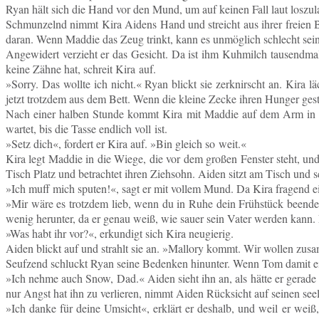
Ryan hält sich die Hand vor den Mund, um auf keinen Fall laut los­zu­la­
Schmun­zelnd nimmt Kira Aidens Hand und streicht aus ihrer freien Brust 
daran. Wenn Maddie das Zeug trinkt, kann es un­mög­lich schlecht sein
An­ge­wi­dert ver­zieht er das Ge­sicht. Da ist ihm Kuh­milch tau­send­
keine Zähne hat, schreit Kira auf.
»Sorry. Das wollte ich nicht.« Ryan blickt sie zer­knirscht an. Kira lä
jetzt trotz­dem aus dem Bett. Wenn die kleine Zecke ihren Hunger ge­st
Nach einer halben Stunde kommt Kira mit Maddie auf dem Arm in die g
wartet, bis die Tasse end­lich voll ist.
»Setz dich«, for­dert er Kira auf. »Bin gleich so weit.«
Kira legt Maddie in die Wiege, die vor dem großen Fens­ter steht, und d
Tisch Platz und be­trach­tet ihren Zieh­sohn. Aiden sitzt am Tisch und sch
»Ich muff mich sputen!«, sagt er mit vollem Mund. Da Kira fra­gend eine 
»Mir wäre es trotz­dem lieb, wenn du in Ruhe dein Früh­stück be­en­de
wenig her­un­ter, da er genau weiß, wie sauer sein Vater werden kann.
»Was habt ihr vor?«, er­kun­digt sich Kira neugierig.
Aiden blickt auf und strahlt sie an. »Mal­lo­ry kommt. Wir wollen zu­
Seuf­zend schluckt Ryan seine Be­den­ken hin­un­ter. Wenn Tom damit ein­v
»Ich nehme auch Snow, Dad.« Aiden sieht ihn an, als hätte er gerade seine 
nur Angst hat ihn zu ver­lie­ren, nimmt Aiden Rück­sicht auf seinen see­
»Ich danke für deine Um­sicht«, er­klärt er des­halb, und weil er we