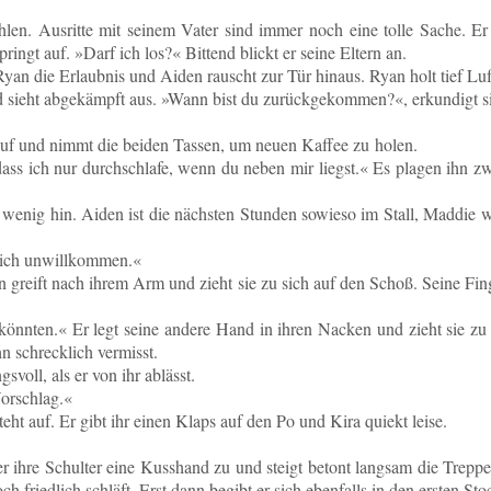
h­len. Aus­rit­te mit seinem Vater sind immer noch eine tolle Sache. Er
ingt auf. »Darf ich los?« Bit­tend blickt er seine Eltern an.
Ryan die Er­laub­nis und Aiden rauscht zur Tür hinaus. Ryan holt tief Luf
sieht ab­ge­kämpft aus. »Wann bist du zu­rück­ge­kom­men?«, er­kun­digt si
 auf und nimmt die beiden Tassen, um neuen Kaffee zu holen.
ass ich nur durch­schla­fe, wenn du neben mir liegst.« Es plagen ihn zw
n wenig hin. Aiden ist die nächs­ten Stun­den so­wie­so im Stall, Maddie w
re ich unwillkommen.«
n greift nach ihrem Arm und zieht sie zu sich auf den Schoß. Seine Fing
könn­ten.« Er legt seine andere Hand in ihren Nacken und zieht sie zu si
 schreck­lich vermisst.
­voll, als er von ihr ablässt.
Vorschlag.«
teht auf. Er gibt ihr einen Klaps auf den Po und Kira quiekt leise.
r ihre Schul­ter eine Kuss­hand zu und steigt betont lang­sam die Treppe
 fried­lich schläft. Erst dann begibt er sich eben­falls in den ersten Sto