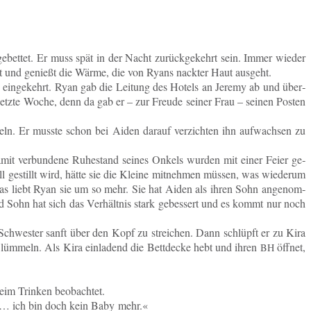
­bet­tet. Er muss spät in der Nacht zu­rück­ge­kehrt sein. Immer wieder
lt und ge­nießt die Wärme, die von Ryans nack­ter Haut ausgeht.
­ne ein­ge­kehrt. Ryan gab die Lei­tung des Hotels an Jeremy ab und über­
 bis letzte Woche, denn da gab er – zur Freude seiner Frau – seinen Posten
eln. Er musste schon bei Aiden darauf ver­zich­ten ihn auf­wach­sen zu
amit ver­bun­de­ne Ru­he­stand seines Onkels wurden mit einer Feier ge­
l ge­stillt wird, hätte sie die Kleine mit­neh­men müssen, was wie­der­um
 das liebt Ryan sie um so mehr. Sie hat Aiden als ihren Sohn an­ge­nom­
d Sohn hat sich das Ver­hält­nis stark ge­bes­sert und es kommt nur noch
 Schwes­ter sanft über den Kopf zu strei­chen. Dann schlüpft er zu Kira
lüm­meln. Als Kira ein­la­dend die Bett­de­cke hebt und ihren
öffnet,
BH
beim Trin­ken beobachtet.
ie … ich bin doch kein Baby mehr.«