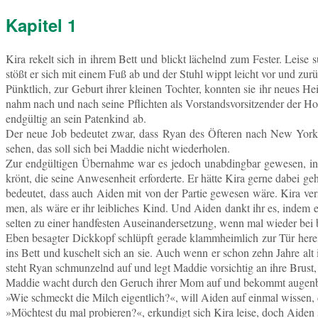
Kapitel 1
Kira rekelt sich in ihrem Bett und blickt lä­chelnd zum Fester. Leise 
stößt er sich mit einem Fuß ab und der Stuhl wippt leicht vor und zur
Pünkt­lich, zur Geburt ihrer klei­nen Toch­ter, konn­ten sie ihr neues H
nahm nach und nach seine Pflich­ten als Vor­stands­vor­sit­zen­der der Ho
end­gül­tig an sein Pa­ten­kind ab.
Der neue Job be­deu­tet zwar, dass Ryan des Öf­te­ren nach New York m
sehen, das soll sich bei Maddie nicht wiederholen.
Zur end­gül­ti­gen Über­nah­me war es jedoch un­ab­ding­bar ge­we­sen,
krönt, die seine An­we­sen­heit er­for­der­te. Er hätte Kira gerne dabei
be­deu­tet, dass auch Aiden mit von der Partie ge­we­sen wäre. Kira ve
men, als wäre er ihr leib­li­ches Kind. Und Aiden dankt ihr es, indem e
selten zu einer hand­fes­ten Aus­ein­an­der­set­zung, wenn mal wieder b
Eben be­sag­ter Dick­kopf schlüpft gerade klamm­heim­lich zur Tür here
ins Bett und ku­schelt sich an sie. Auch wenn er schon zehn Jahre alt 
steht Ryan schmun­zelnd auf und legt Maddie vor­sich­tig an ihre Brus
Maddie wacht durch den Geruch ihrer Mom auf und be­kommt au­gen­blick
»Wie schmeckt die Milch ei­gent­lich?«, will Aiden auf einmal wissen, 
»Möch­test du mal pro­bie­ren?«, er­kun­digt sich Kira leise, doch Ai