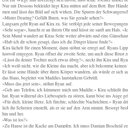
Nur mit Des­sous be­klei­det liegt Kira mitten auf dem Bett. Ihre Hände
men und lässt das Bild auf sich wirken. Die Spuren der Schwan­ger­sch
»Mister Dea­ring? Ge­fällt Ihnen, was Sie gerade sehen?«
Lang­sam geht Ryan auf Kira zu. Sie ver­folgt jede seiner Be­we­gun­gen u
»Sehr sogar«, haucht er an ihrem Ohr und küsst sie sanft am Hals. 
Sein Mund wan­dert an Kiras Seite weiter ab­wärts und eine Gän­se­haut 
»Hab ich dir schon gesagt, dass ich die Dinger klasse finde?«
Kira lä­chelt für einen Moment, dann stöhnt sie erregt auf. Ryans Lip
lust­voll ent­ge­gen. Ryan öffnet die zweite Seite, um auch diese Brust
»Lässt du deiner Toch­ter noch etwas übrig?«, neckt ihn Kira und Ry
»Ich weiß nicht, wie die Kleine das macht, aber ich be­kom­me keinen
Er lässt seine Hände über ihren Körper wan­dern, als würde er sich auf
das Haus, be­glei­tet von Mad­dies laut­star­kem Gebrüll.
»Muss das jetzt sein«, stöhnt Ryan auf.
»Geh ans Te­le­fon, ich küm­me­re mich um Maddie.« Kira schließt ih
hat. Ryan wäh­rend des Lie­bes­spiels zu stören, kann böse ins Auge geh
»Für dich, kleine Hexe. Ich fürch­te, schlech­te Nach­rich­ten.« Ryan drü
lich ihr Schrei­en ein­stellt, als er sie auf den Arm nimmt. Be­sorgt be­ob
hin und her.
»Was ist los?«
»Zu Hause ist die Kacke am Damp­fen. Ich muss Damian Be­scheid gebe