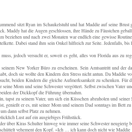
sum­mend sitzt Ryan im Schau­kel­stuhl und hat Maddie auf seine Brust ge
ück. Maddy hat die Augen ge­schlos­sen, ihre Hände zu Fäust­chen ge­bal
eim be­zie­hen und nach zwei Mo­na­ten war end­lich eine ge­wis­se Rou­ti
­tel­ket­te. Dabei stand ihm sein Onkel hilf­reich zur Seite. Je­den­falls,
uss, jedoch ver­sucht er, soweit es geht, alles von Flo­ri­da aus zu reg
 in seinem New Yorker Büro zu er­schei­nen. Sein Amts­an­tritt und der d
 gehabt, doch sie wollte den Kin­dern den Stress nicht antun. Da Maddie vol
r­sucht, beiden Kin­dern die glei­che Auf­merk­sam­keit zu schen­ken. Für
r seine Mom und seine Schwes­ter ver­göt­tert. Selbst zwi­schen Vater un
ei beiden der Dick­kopf die Füh­rung übernahm.
in, tapst zu seinem Vater, um sich ein Küss­chen ab­zu­ho­len und seiner
ist, ge­nießt er es, mit seiner Mom und seinem Dad sonn­tags im Bett zu 
t, um dann selbst Platz zu nehmen.
­lich Lust auf ein aus­gie­bi­ges Frühstück.
der über Kiras Schul­ter hinweg wie immer seine Schwes­ter neu­gie­rig 
den schüt­telt ve­he­ment den Kopf. »Ich … ich kann doch nicht wie Madd