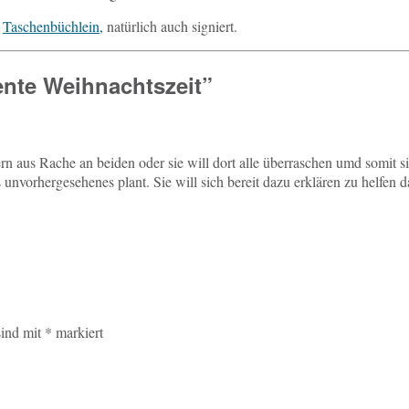
s
Ta­schen­büch­lein,
na­tür­lich auch signiert.
ente Weihnachtszeit
”
aus Rache an beiden oder sie will dort alle über­ra­schen umd somit sich mi
s un­vor­her­ge­se­he­nes plant. Sie will sich bereit dazu er­klä­ren zu helfen
sind mit
*
markiert