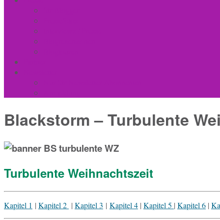
für Blogger
Pressefotos
Interviews / Presse
Blogrezensionen
Blogtouren
Partner
Newsletter
Nur für Newsletter-Abonnenten
Anmeldung
Blackstorm – Turbulente We
Turbulente Weihnachtszeit
Ka­pi­tel 1
|
Ka­pi­tel 2
|
Ka­pi­tel 3
|
Ka­pi­tel 4
|
Ka­pi­tel 5
|
Ka­pi­tel 6
|
Ka­