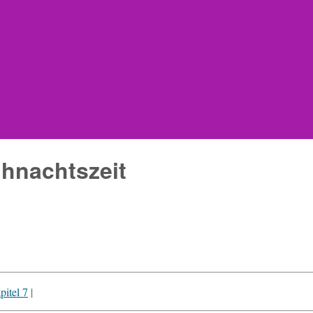
ihnachtszeit
pi­tel 7
|