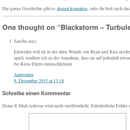
Die ganze Ge­schich­te gibt es
der­zeit kos­ten­los
oder ihr holt euch da
One thought on “
Blackstorm – Turbul
Sascha
says:
Ent­we­der will sie in der alten Wunde von Ryan und Kira sto­chern 
spielt, ten­die­re ich zu der An­nah­me, dass sie auf je­den­fall etwa
bei Kiras Eltern einzuschleimen.
Antworten
9. Dezember 2015 at 13:18
Schreibe einen Kommentar
Deine E-Mail-Adresse wird nicht veröffentlicht.
Erforderliche Felder 