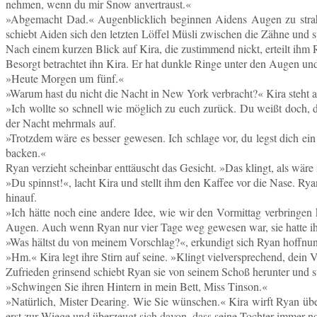
nehmen, wenn du mir Snow anvertraust.«
»Ab­ge­macht Dad.« Au­gen­blick­lich be­gin­nen Aidens Augen zu stra
schiebt Aiden sich den letz­ten Löffel Müsli zwi­schen die Zähne und spr
Nach einem kurzen Blick auf Kira, die zu­stim­mend nickt, er­teilt ihm 
Be­sorgt be­trach­tet ihn Kira. Er hat dunkle Ringe unter den Augen und 
»Heute Morgen um fünf.«
»Warum hast du nicht die Nacht in New York ver­bracht?« Kira steht
»Ich wollte so schnell wie mög­lich zu euch zurück. Du weißt doch, d
der Nacht mehr­mals auf.
»Trotz­dem wäre es besser ge­we­sen. Ich schla­ge vor, du legst dich ei
backen.«
Ryan ver­zieht schein­bar ent­täuscht das Ge­sicht. »Das klingt, als wä
»Du spinnst!«, lacht Kira und stellt ihm den Kaffee vor die Nase. Rya
hinauf.
»Ich hätte noch eine andere Idee, wie wir den Vor­mit­tag ver­brin­gen 
Augen. Auch wenn Ryan nur vier Tage weg ge­we­sen war, sie hatte ihn
»Was hältst du von meinem Vor­schlag?«, er­kun­digt sich Ryan hoff­nungs
»Hm.« Kira legt ihre Stirn auf seine. »Klingt viel­ver­spre­chend, dein 
Zu­frie­den grin­send schiebt Ryan sie von seinem Schoß her­un­ter und s
»Schwin­gen Sie ihren Hin­tern in mein Bett, Miss Tinson.«
»Na­tür­lich, Mister Dea­ring. Wie Sie wün­schen.« Kira wirft Ryan übe
erst zur Wiege und über­zeugt sich davon, dass seine Toch­ter immer noch