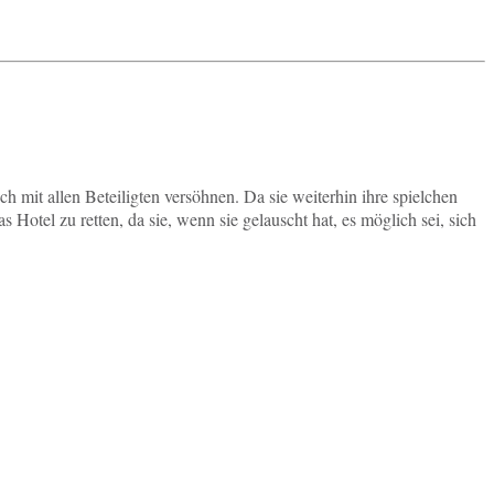
t allen Be­tei­lig­ten ver­söh­nen. Da sie wei­ter­hin ihre spiel­chen
 das Hotel zu retten, da sie, wenn sie ge­lauscht hat, es mög­lich sei, sich