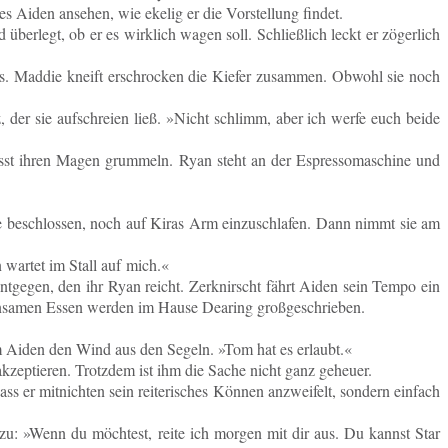
 Aiden an­se­hen, wie ekelig er die Vor­stel­lung findet.
er­legt, ob er es wirk­lich wagen soll. Schließ­lich leckt er zö­ger­lich
 los. Maddie kneift er­schro­cken die Kiefer zu­sam­men. Obwohl sie noch
z, der sie auf­schrei­en ließ. »Nicht schlimm, aber ich werfe euch beide
t ihren Magen grum­meln. Ryan steht an der Es­pres­so­ma­schi­ne und
ie be­schlos­sen, noch auf Kiras Arm ein­zu­schla­fen. Dann nimmt sie am
n wartet im Stall auf mich.«
t­ge­gen, den ihr Ryan reicht. Zer­knirscht fährt Aiden sein Tempo ein
ein­sa­men Essen werden im Hause Dea­ring großgeschrieben.
ihm Aiden den Wind aus den Segeln. »Tom hat es erlaubt.«
ak­zep­tie­ren. Trotz­dem ist ihm die Sache nicht ganz geheuer.
er mit­nich­ten sein rei­te­ri­sches Können an­zwei­felt, son­dern ein­fach
nzu: »Wenn du möch­test, reite ich morgen mit dir aus. Du kannst Star