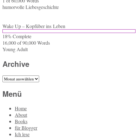
1 of 60,000
Words
hu­mor­vol­le Liebesgeschichte
Wake Up – Kopf­über ins Leben
18% Com­ple­te
16,000 of 90,000
Words
Young Adult
Archive
Archive
Menü
Home
About
Books
für Blogger
Ich lese