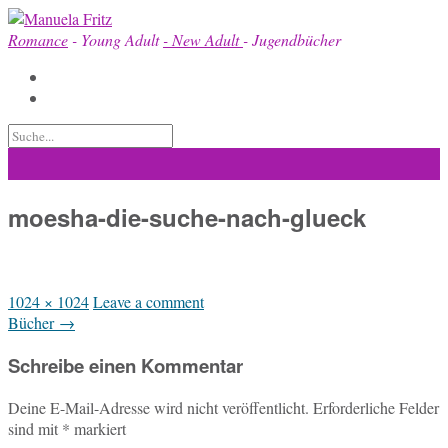
Skip
to
Romance
- Young Adult
- New Adult
- Jugendbücher
content
moesha-die-suche-nach-glueck
Full
1024 × 1024
Leave a comment
size
Post
Bücher
→
navigation
Schreibe einen Kommentar
Deine E-Mail-Adresse wird nicht veröffentlicht.
Erforderliche Felder
sind mit
*
markiert