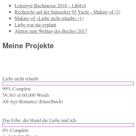
Leipziger Buchmesse 2018 –
LBM18
Recherche auf der Sunseeker 95 Yacht – Making of (2)
Making-of »Liebe nicht erlaubt« (1)
Liebe war nie geplant
Aktion zum Welttag des Buches 2017
Meine Projekte
Liebe nicht erlaubt
99% Com­ple­te
59,363 of 60,000
Words
All Age Ro­mance (Ein­zel­buch)
Das Erbe, der Hund die Liebe und ich.
0% Com­ple­te