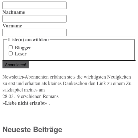
Nachname
Vorname
Liste(n) auswählen:
Blogger
Leser
News­let­ter-Abon­nen­ten er­fah­ren stets die wich­tigs­ten Neu­ig­kei­ten
zu erst und er­hal­ten als klei­nes Dan­ke­schön den Link zu einem Zu­
satz­ka­pi­tel meines am
28.03.19 er­schie­nen Romans
»Liebe nicht er­laubt«
.
Neueste Beiträge