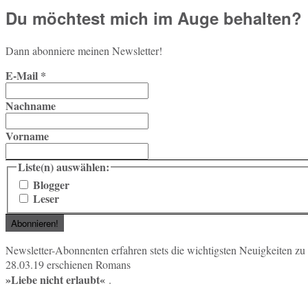
Du möchtest mich im Auge behalten?
Dann abon­nie­re meinen Newsletter!
E-Mail
*
Nachname
Vorname
Liste(n) auswählen:
Blogger
Leser
News­let­ter-Abon­nen­ten er­fah­ren stets die wich­tigs­ten Neu­ig­kei­ten 
28.03.19 er­schie­nen Romans
»Liebe nicht er­laubt«
.