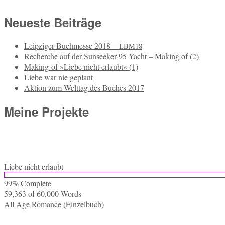
Neueste Beiträge
Leipziger Buchmesse 2018 –
LBM18
Recherche auf der Sunseeker 95 Yacht – Making of (2)
Making-of »Liebe nicht erlaubt« (1)
Liebe war nie geplant
Aktion zum Welttag des Buches 2017
Meine Projekte
Liebe nicht erlaubt
99% Com­ple­te
59,363 of 60,000
Words
All Age Ro­mance (Ein­zel­buch)