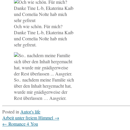
Och wie schön. Für mich?
Danke Tine L‑b, Eka­te­ri­na Kaib
und Cor­ne­lia Nolte hab mich
sehr gefreut.
So.. nach­dem meine Fa­mi­lie sich
über den Inhalt her­ge­macht hat,
wurde mir gnä­di­ger­wei­se der
Rest über­las­sen … Aasgeier.
Posted in
Autor's life
Post
Arbeit unter freiem Himmel
→
navigation
←
Romance 4 You