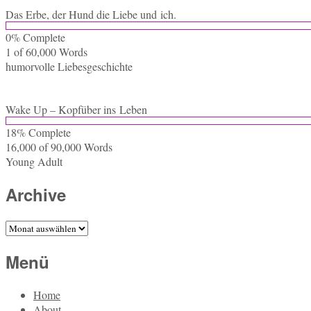
Das Erbe, der Hund die Liebe und ich.
0% Com­ple­te
1 of 60,000
Words
hu­mor­vol­le Liebesgeschichte
Wake Up – Kopf­über ins Leben
18% Com­ple­te
16,000 of 90,000
Words
Young Adult
Archive
Archive
Menü
Home
About