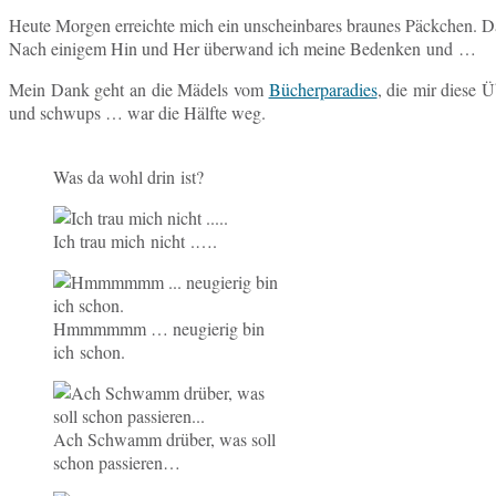
Heute Morgen er­reich­te mich ein un­schein­ba­res brau­nes Päck­chen. D
Nach ei­ni­gem Hin und Her über­wand ich meine Be­den­ken und …
Mein Dank geht an die Mädels vom
Bü­cher­pa­ra­dies
, die mir diese 
und schwups … war die Hälfte weg.
Was da wohl drin ist?
Ich trau mich nicht .….
Hmmmmmm … neu­gie­rig bin
ich schon.
Ach Schwamm drüber, was soll
schon passieren…