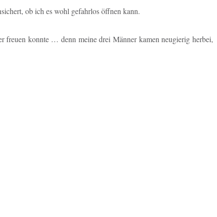
i­chert, ob ich es wohl ge­fahr­los öffnen kann.
ber freuen konnte … denn meine drei Männer kamen neu­gie­rig herbei,