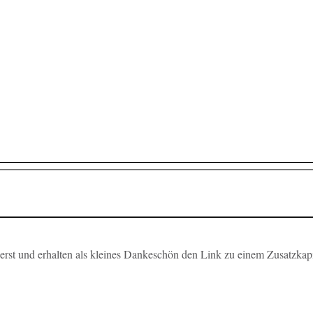
zu erst und er­hal­ten als klei­nes Dan­ke­schön den Link zu einem Zu­satz­ka­