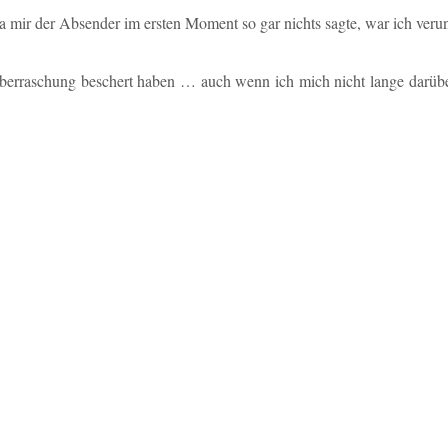
a mir der Ab­sen­der im ersten Moment so gar nichts sagte, war ich ver­un­s
Über­ra­schung be­schert haben … auch wenn ich mich nicht lange dar­ü