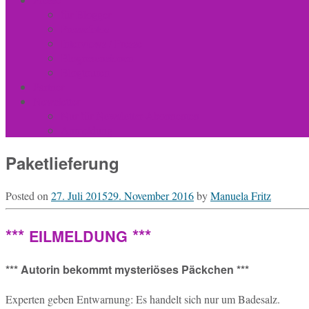
für Blogger
Pressefotos
Interviews / Presse
Blogrezensionen
Blogtouren
Partner
Newsletter
Nur für Newsletter-Abonnenten
Anmeldung
Paketlieferung
Posted on
27. Juli 2015
29. November 2016
by
Manuela Fritz
***
***
EILMELDUNG
*** Autorin bekommt mysteriöses Päckchen ***
Ex­per­ten geben Ent­war­nung: Es han­delt sich nur um Badesalz.