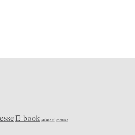
esse
E-book
Making of
Printbuch