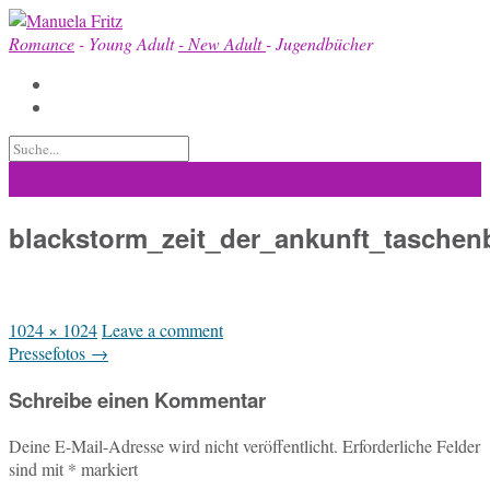
Skip
to
Romance
- Young Adult
- New Adult
- Jugendbücher
content
blackstorm_zeit_der_ankunft_tasche
Full
1024 × 1024
Leave a comment
size
Post
Pressefotos
→
navigation
Schreibe einen Kommentar
Deine E-Mail-Adresse wird nicht veröffentlicht.
Erforderliche Felder
sind mit
*
markiert