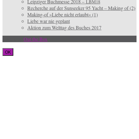
Leipziger Buchmesse 2018 –
LBM18
Recherche auf der Sunseeker 95 Yacht – Making of (2)
Making-of »Liebe nicht erlaubt« (1)
Liebe war nie geplant
Aktion zum Welttag des Buches 2017
Theme by
Out the Box
OK