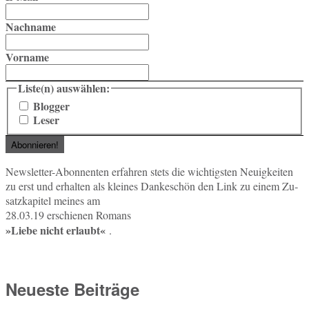
Nachname
Vorname
Liste(n) auswählen:
Blogger
Leser
News­let­ter-Abon­nen­ten er­fah­ren stets die wich­tigs­ten Neu­ig­kei­ten
zu erst und er­hal­ten als klei­nes Dan­ke­schön den Link zu einem Zu­
satz­ka­pi­tel meines am
28.03.19 er­schie­nen Romans
»Liebe nicht er­laubt«
.
Neueste Beiträge