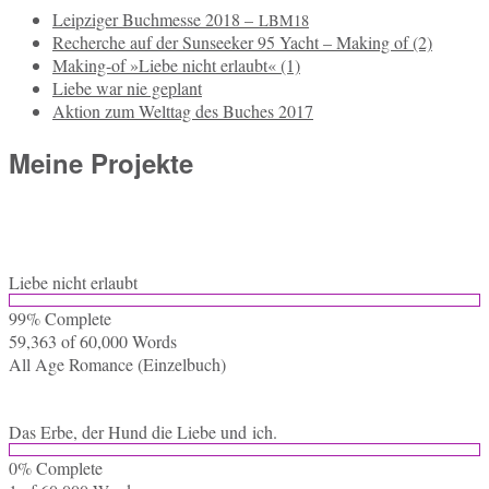
Leipziger Buchmesse 2018 –
LBM18
Recherche auf der Sunseeker 95 Yacht – Making of (2)
Making-of »Liebe nicht erlaubt« (1)
Liebe war nie geplant
Aktion zum Welttag des Buches 2017
Meine Projekte
Liebe nicht erlaubt
99% Com­ple­te
59,363 of 60,000
Words
All Age Ro­mance (Ein­zel­buch)
Das Erbe, der Hund die Liebe und ich.
0% Com­ple­te