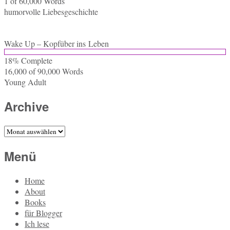
1 of 60,000
Words
hu­mor­vol­le Liebesgeschichte
Wake Up – Kopf­über ins Leben
18% Com­ple­te
16,000 of 90,000
Words
Young Adult
Archive
Archive
Menü
Home
About
Books
für Blogger
Ich lese