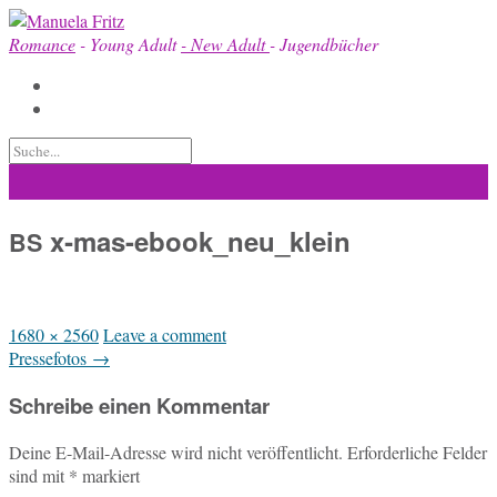
Skip
to
Romance
- Young Adult
- New Adult
- Jugendbücher
content
x‑mas-ebook_neu_klein
BS
Full
1680 × 2560
Leave a comment
size
Post
Pressefotos
→
navigation
Schreibe einen Kommentar
Deine E-Mail-Adresse wird nicht veröffentlicht.
Erforderliche Felder
sind mit
*
markiert