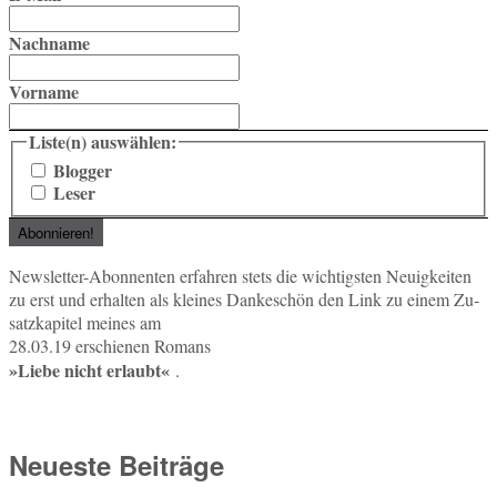
Nachname
Vorname
Liste(n) auswählen:
Blogger
Leser
News­let­ter-Abon­nen­ten er­fah­ren stets die wich­tigs­ten Neu­ig­kei­ten
zu erst und er­hal­ten als klei­nes Dan­ke­schön den Link zu einem Zu­
satz­ka­pi­tel meines am
28.03.19 er­schie­nen Romans
»Liebe nicht er­laubt«
.
Neueste Beiträge