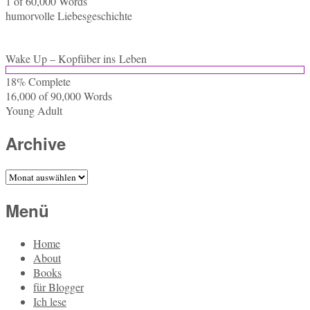
1 of 60,000
Words
hu­mor­vol­le Liebesgeschichte
Wake Up – Kopf­über ins Leben
18% Com­ple­te
16,000 of 90,000
Words
Young Adult
Archive
Archive
Menü
Home
About
Books
für Blogger
Ich lese