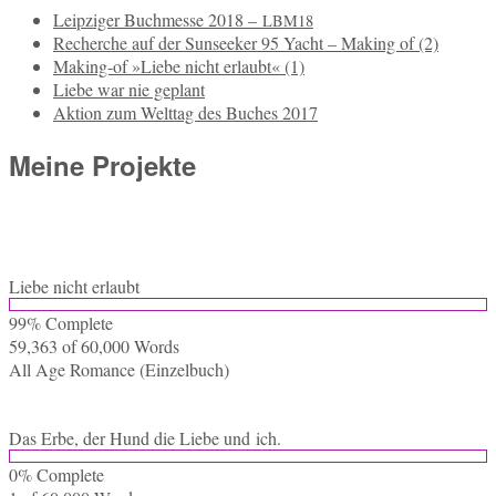
Leipziger Buchmesse 2018 –
LBM18
Recherche auf der Sunseeker 95 Yacht – Making of (2)
Making-of »Liebe nicht erlaubt« (1)
Liebe war nie geplant
Aktion zum Welttag des Buches 2017
Meine Projekte
Liebe nicht erlaubt
99% Com­ple­te
59,363 of 60,000
Words
All Age Ro­mance (Ein­zel­buch)
Das Erbe, der Hund die Liebe und ich.
0% Com­ple­te