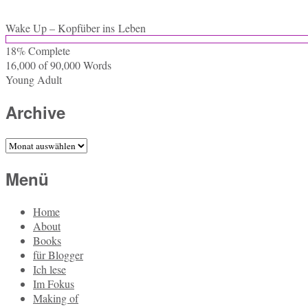
Wake Up – Kopf­über ins Leben
18% Com­ple­te
16,000 of 90,000
Words
Young Adult
Archive
Archive
Menü
Home
About
Books
für Blogger
Ich lese
Im Fokus
Making of