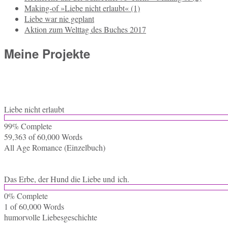
Making-of »Liebe nicht erlaubt« (1)
Liebe war nie geplant
Aktion zum Welttag des Buches 2017
Meine Projekte
Liebe nicht erlaubt
99% Com­ple­te
59,363 of 60,000
Words
All Age Ro­mance (Ein­zel­buch)
Das Erbe, der Hund die Liebe und ich.
0% Com­ple­te
1 of 60,000
Words
hu­mor­vol­le Liebesgeschichte